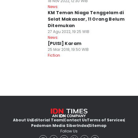
18 Nov 2022, 12:30 WIB
News
KM Teman Niaga Tenggelam di
Selat Makassar, 11 Orang Belum
Ditemukan
27 Agu 2022, 19:25 WIB
News
[PUISI] Karam
25 Mar 2018, 19:50 WIB
Fiction
About Us
Editorial Team
Contact Us
Terms of Services
Pedoman Media Siber
Index
Sitemap
Follow Us