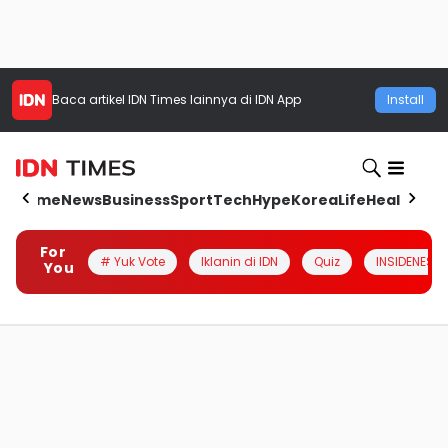
Baca artikel
IDN Times
lainnya di IDN App
Install
Home
News
Business
Sport
Tech
Hype
Korea
Life
Health
Aut
For
# Yuk Vote
Iklanin di IDN
Quiz
INSIDENESIA
You