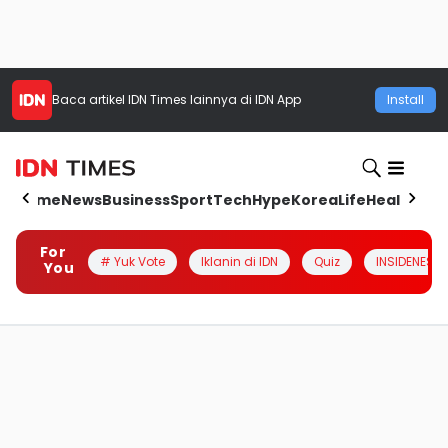
Baca artikel
IDN Times
lainnya di IDN App
Install
Home
News
Business
Sport
Tech
Hype
Korea
Life
Health
Aut
For
# Yuk Vote
Iklanin di IDN
Quiz
INSIDENESIA
You