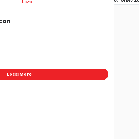
6
.
GIIAS 2
News
 dan
Load More