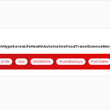
ch
Hype
Korea
Life
Health
Automotive
Food
Travel
Science
Me
 di IDN
Quiz
INSIDENESIA
#LokalBerdaya
Profil Dokter