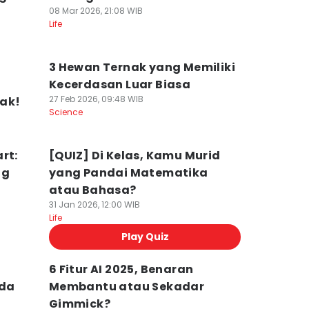
08 Mar 2026, 21:08 WIB
Life
3 Hewan Ternak yang Memiliki
Kecerdasan Luar Biasa
27 Feb 2026, 09:48 WIB
ak!
Science
rt:
[QUIZ] Di Kelas, Kamu Murid
ng
yang Pandai Matematika
atau Bahasa?
31 Jan 2026, 12:00 WIB
Life
Play Quiz
6 Fitur AI 2025, Benaran
Ada
Membantu atau Sekadar
Gimmick?