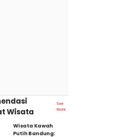
endasi
See
t Wisata
More
Wisata Kawah
Putih Bandung: