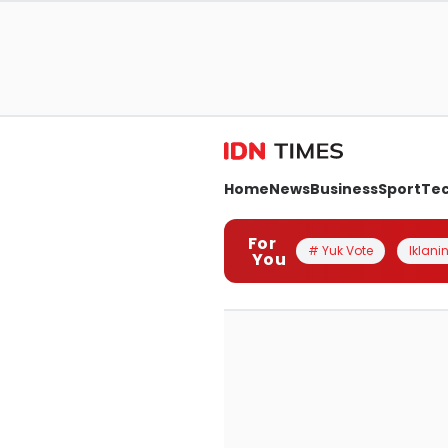
Home
News
Business
Sport
Te
For
# Yuk Vote
Iklanin
You