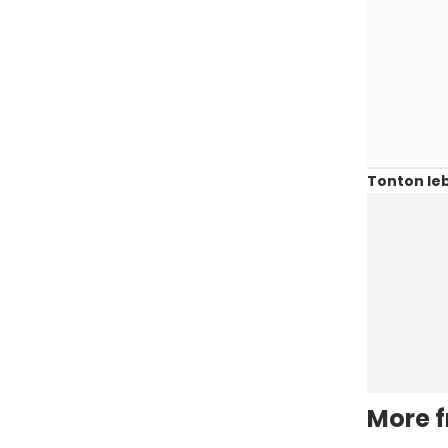
Tonton leb
More 