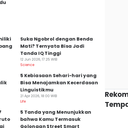
Adu
iliki
Suka Ngobrol dengan Benda
mbang
Mati? Ternyata Bisa Jadi
Tanda IQ Tinggi
12 Jun 2026, 17:25 WIB
Science
5 Kebiasaan Sehari-hari yang
lik
Bisa Menajamkan Kecerdasan
Linguistikmu
Rekom
21 Apr 2026, 18:00 WIB
Life
Tempa
7
5 Tanda yang Menunjukkan
ruto
bahwa Kamu Termasuk
gi
Golongan Street Smart