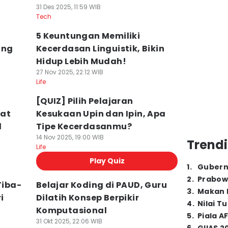
31 Des 2025, 11:59 WIB
Tech
5 Keuntungan Memiliki
ang
Kecerdasan Linguistik, Bikin
Hidup Lebih Mudah!
27 Nov 2025, 22:12 WIB
Life
[QUIZ] Pilih Pelajaran
uat
Kesukaan Upin dan Ipin, Apa
l
Tipe Kecerdasanmu?
14 Nov 2025, 19:00 WIB
Trendi
Life
Play Quiz
1
.
Gubern
2
.
Prabow
Tiba-
Belajar Koding di PAUD, Guru
3
.
Makan B
i
Dilatih Konsep Berpikir
4
.
Nilai T
Komputasional
5
.
Piala A
31 Okt 2025, 22:06 WIB