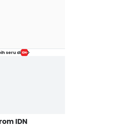
ih seru di
from IDN