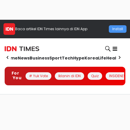
Baca artikel
IDN Times
lainnya di IDN App
Install
Home
News
Business
Sport
Tech
Hype
Korea
Life
Health
Aut
For
# Yuk Vote
Iklanin di IDN
Quiz
INSIDENESIA
You