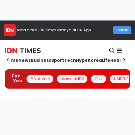
Baca artikel
IDN Times
lainnya di IDN App
Install
Home
News
Business
Sport
Tech
Hype
Korea
Life
Health
Aut
For
# Yuk Vote
Iklanin di IDN
Quiz
INSIDENESIA
You