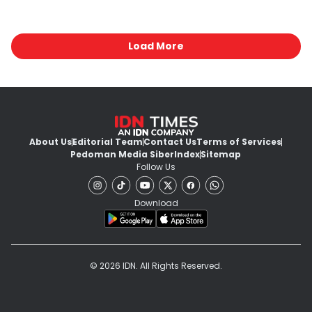
Load More
About Us
Editorial Team
Contact Us
Terms of Services
Pedoman Media Siber
Index
Sitemap
Follow Us
Download
© 2026 IDN. All Rights Reserved.