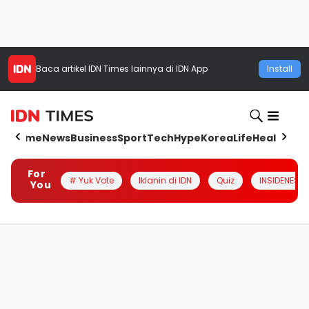
Baca artikel
IDN Times
lainnya di IDN App
Install
Home
News
Business
Sport
Tech
Hype
Korea
Life
Health
Aut
For
# Yuk Vote
Iklanin di IDN
Quiz
INSIDENESIA
You