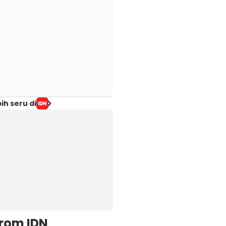
ih seru di
from IDN