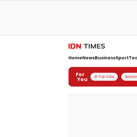
Home
News
Business
Sport
Te
For
# Yuk Vote
Iklanin
You