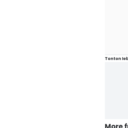
Tonton leb
More 