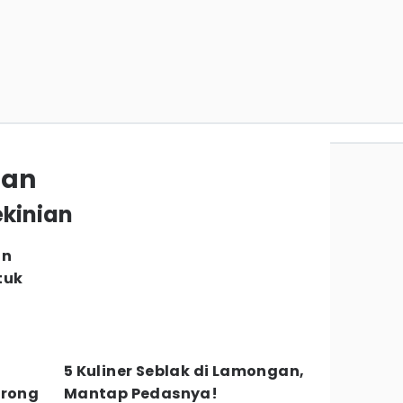
ian
ekinian
an
tuk
5 Kuliner Seblak di Lamongan,
orong
Mantap Pedasnya!