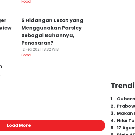
Food
ger
5 Hidangan Lezat yang
view
Menggunakan Parsley
Sebagai Bahannya,
Penasaran?
12 Feb 2021, 18:32 WIB
Food
n
,
Trendi
1
.
Gubern
2
.
Prabow
3
.
Makan B
4
.
Nilai T
Load More
5
.
17 Agus