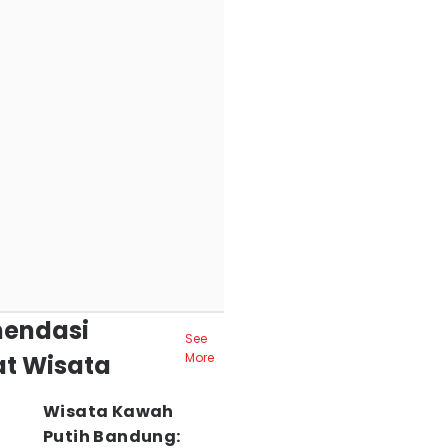
endasi
See
t Wisata
More
Wisata Kawah
Putih Bandung: