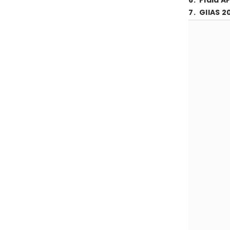
6
.
Piala A
7
.
GIIAS 2