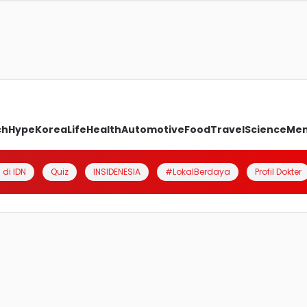
ch
Hype
Korea
Life
Health
Automotive
Food
Travel
Science
Me
 di IDN
Quiz
INSIDENESIA
#LokalBerdaya
Profil Dokter