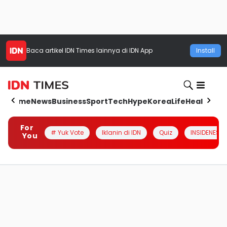
Baca artikel
IDN Times
lainnya di IDN App
Install
Home
News
Business
Sport
Tech
Hype
Korea
Life
Health
Aut
For
# Yuk Vote
Iklanin di IDN
Quiz
INSIDENESIA
You