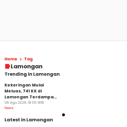
Home
Tag
Lamongan
Trending in Lamongan
Kekeringan Mulai
Meluas, 741 KK di
Lamongan Terdampak
Krisis Air
06 Agu 2026, 18:05 WIB
News
Latest in Lamongan