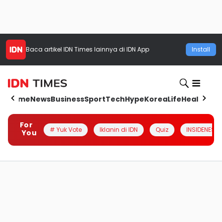
Baca artikel
IDN Times
lainnya di IDN App
Install
Home
News
Business
Sport
Tech
Hype
Korea
Life
Health
Aut
For
# Yuk Vote
Iklanin di IDN
Quiz
INSIDENESIA
You