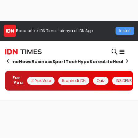
Baca artikel
IDN Times
lainnya di IDN App
Install
Home
News
Business
Sport
Tech
Hype
Korea
Life
Health
Aut
For
# Yuk Vote
Iklanin di IDN
Quiz
INSIDENESIA
You