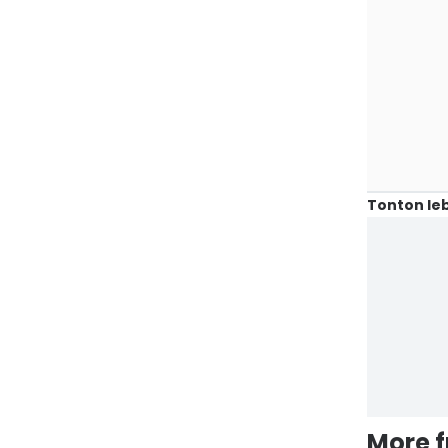
Tonton leb
More 