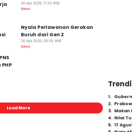
30 Apr 2025, 17:03 WIB
rja
News
Nyala Perlawanan Gerakan
asi
Buruh dari Gen Z
26 Apr 2025, 05:05 WIB
News
PNS
a PHP
Trendi
1
.
Gubern
2
.
Prabow
Load More
3
.
Makan B
4
.
Nilai T
5
.
17 Agus