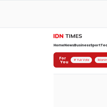
Home
News
Business
Sport
Te
For
# Yuk Vote
Iklanin
You