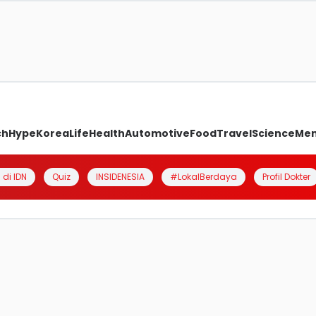
ch
Hype
Korea
Life
Health
Automotive
Food
Travel
Science
Me
 di IDN
Quiz
INSIDENESIA
#LokalBerdaya
Profil Dokter