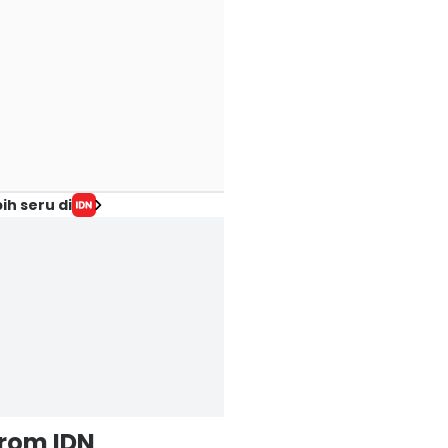
ih seru di
from IDN