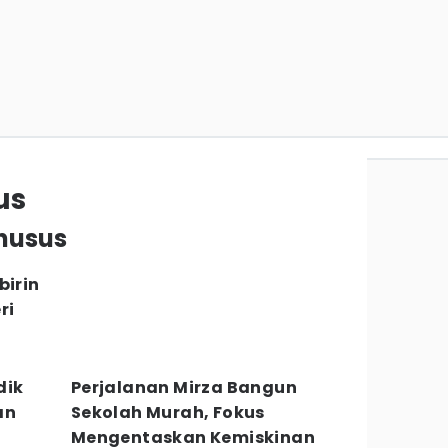
us
khusus
birin
ri
dik
Perjalanan Mirza Bangun
an
Sekolah Murah, Fokus
Mengentaskan Kemiskinan