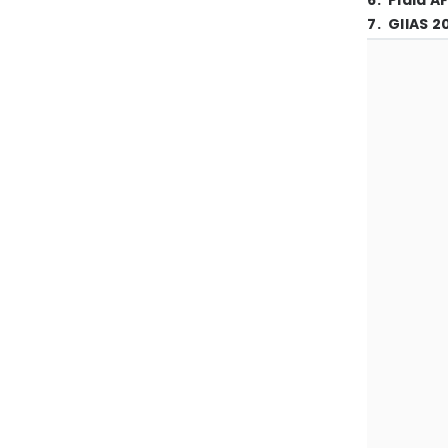
6
.
Piala A
7
.
GIIAS 2