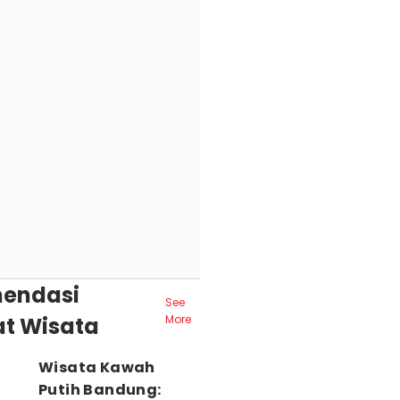
endasi
See
t Wisata
More
Wisata Kawah
Putih Bandung: