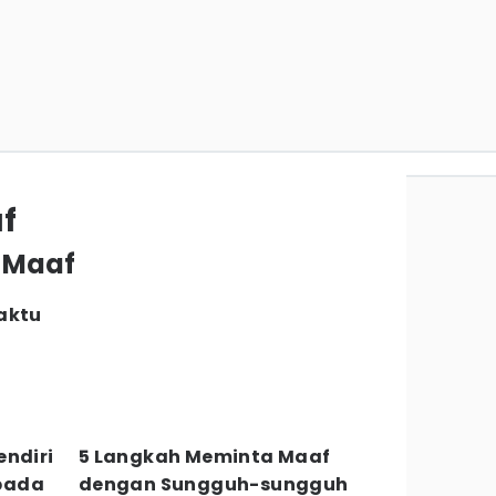
f
a Maaf
aktu
endiri
5 Langkah Meminta Maaf
pada
dengan Sungguh-sungguh