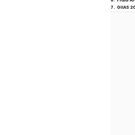
6
.
Piala A
7
.
GIIAS 2