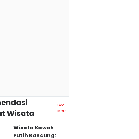
endasi
See
t Wisata
More
Wisata Kawah
Putih Bandung: