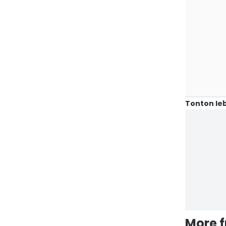
Tonton leb
More 