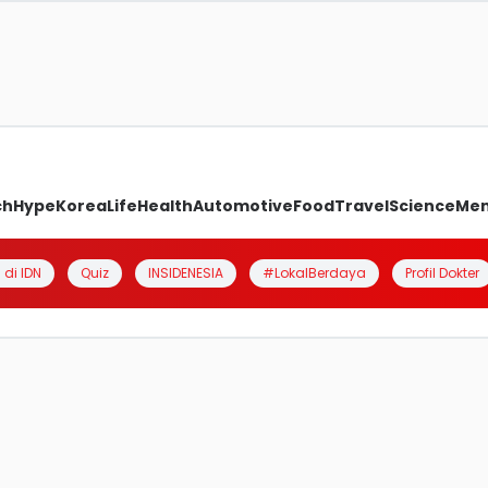
ch
Hype
Korea
Life
Health
Automotive
Food
Travel
Science
Me
 di IDN
Quiz
INSIDENESIA
#LokalBerdaya
Profil Dokter