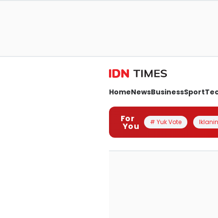
Home
News
Business
Sport
Te
For
# Yuk Vote
Iklanin
You