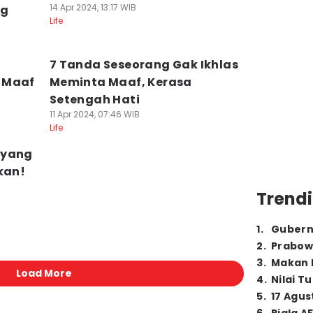
14 Apr 2024, 13:17 WIB
ng
Life
7 Tanda Seseorang Gak Ikhlas
 Maaf
Meminta Maaf, Kerasa
Setengah Hati
11 Apr 2024, 07:46 WIB
Life
 yang
kan!
Trendi
1
.
Gubern
2
.
Prabow
3
.
Makan B
Load More
4
.
Nilai T
5
.
17 Agus