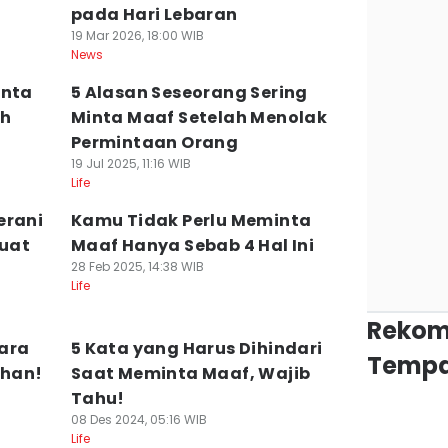
pada Hari Lebaran
19 Mar 2026, 18:00 WIB
News
inta
5 Alasan Seseorang Sering
ah
Minta Maaf Setelah Menolak
Permintaan Orang
19 Jul 2025, 11:16 WIB
Life
erani
Kamu Tidak Perlu Meminta
uat
Maaf Hanya Sebab 4 Hal Ini
28 Feb 2025, 14:38 WIB
Life
Rekom
cara
5 Kata yang Harus Dihindari
Tempa
ahan!
Saat Meminta Maaf, Wajib
Tahu!
08 Des 2024, 05:16 WIB
Life