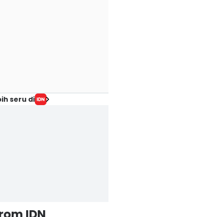
ih seru di
from IDN