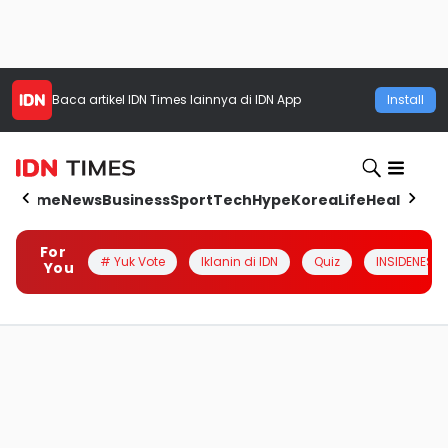
Baca artikel
IDN Times
lainnya di IDN App
Install
Home
News
Business
Sport
Tech
Hype
Korea
Life
Health
Aut
For
# Yuk Vote
Iklanin di IDN
Quiz
INSIDENESIA
You