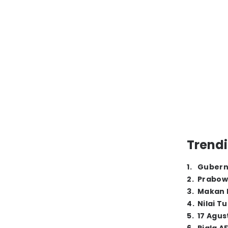
Trendi
1
.
Gubern
2
.
Prabow
3
.
Makan B
4
.
Nilai T
5
.
17 Agus