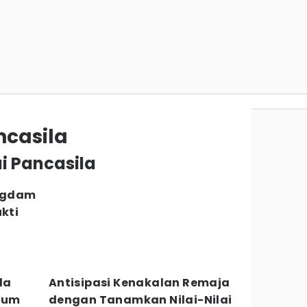
ncasila
ai Pancasila
angdam
ukti
la
Antisipasi Kenakalan Remaja
akum
dengan Tanamkan Nilai-Nilai