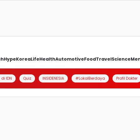
ch
Hype
Korea
Life
Health
Automotive
Food
Travel
Science
Me
 di IDN
Quiz
INSIDENESIA
#LokalBerdaya
Profil Dokter