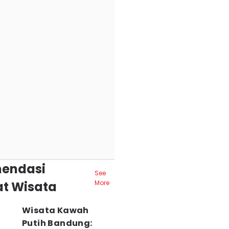
endasi
See
t Wisata
More
Wisata Kawah
Putih Bandung: