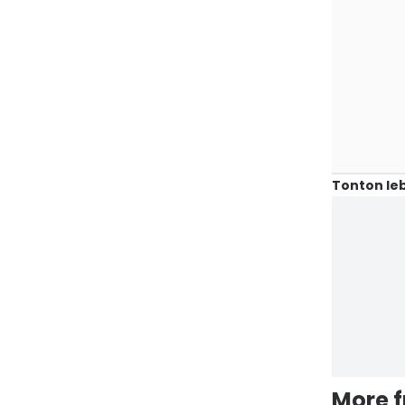
Tonton leb
More 