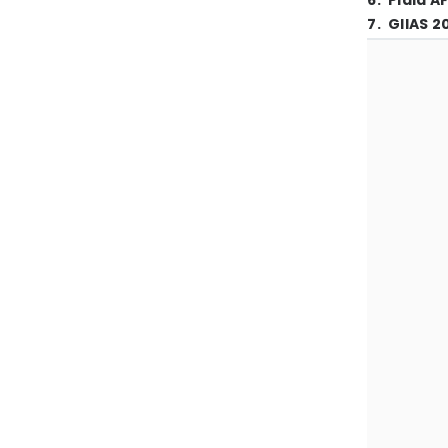
6
.
Piala A
7
.
GIIAS 2