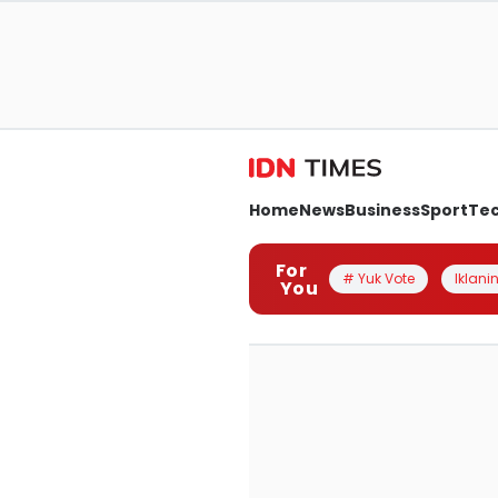
Home
News
Business
Sport
Te
For
# Yuk Vote
Iklanin
You