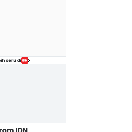
ih seru di
from IDN