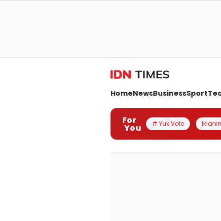
Home
News
Business
Sport
Te
For
# Yuk Vote
Iklanin
You