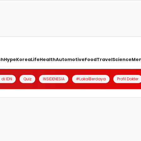
ch
Hype
Korea
Life
Health
Automotive
Food
Travel
Science
Me
 di IDN
Quiz
INSIDENESIA
#LokalBerdaya
Profil Dokter