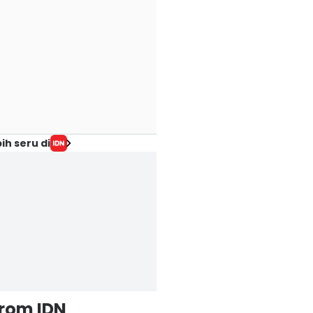
ih seru di
from IDN