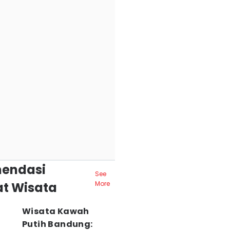
endasi
See
t Wisata
More
Wisata Kawah
Putih Bandung: