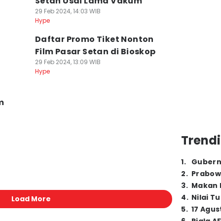
Setan Usai Lama Vakum
29 Feb 2024, 14:03 WIB
Hype
Daftar Promo Tiket Nonton
,
Film Pasar Setan di Bioskop
29 Feb 2024, 13:09 WIB
Hype
m
Trendi
1
.
Gubern
2
.
Prabow
3
.
Makan B
4
.
Nilai T
Load More
5
.
17 Agus