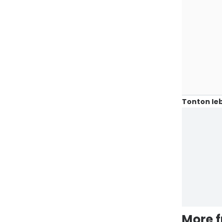
Tonton leb
More 