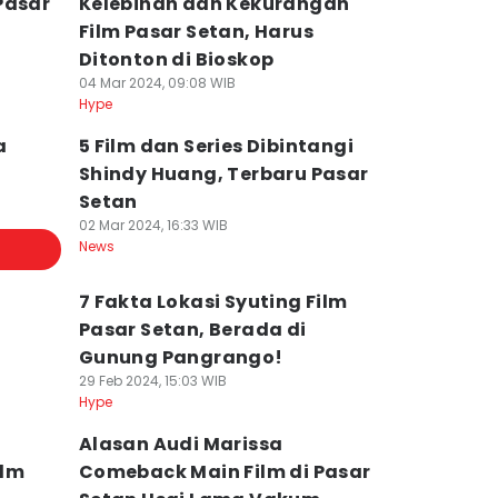
Pasar
Kelebihan dan Kekurangan
Film Pasar Setan, Harus
Ditonton di Bioskop
04 Mar 2024, 09:08 WIB
Hype
a
5 Film dan Series Dibintangi
Shindy Huang, Terbaru Pasar
Setan
02 Mar 2024, 16:33 WIB
News
7 Fakta Lokasi Syuting Film
Pasar Setan, Berada di
Gunung Pangrango!
29 Feb 2024, 15:03 WIB
Hype
n
Alasan Audi Marissa
ilm
Comeback Main Film di Pasar