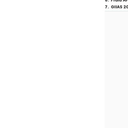
6
.
Piala A
7
.
GIIAS 2