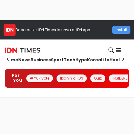
Baca artikel
IDN Times
lainnya di IDN App
Install
Home
News
Business
Sport
Tech
Hype
Korea
Life
Health
Aut
For
# Yuk Vote
Iklanin di IDN
Quiz
INSIDENESIA
You