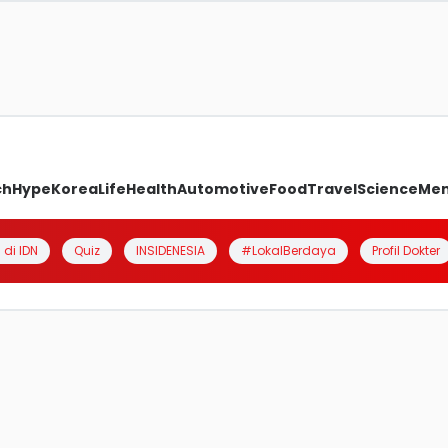
ch
Hype
Korea
Life
Health
Automotive
Food
Travel
Science
Me
 di IDN
Quiz
INSIDENESIA
#LokalBerdaya
Profil Dokter