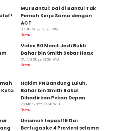
MUI Bantul: Dai di Bantul Tak
alaf!
Pernah Kerja Sama dengan
ACT
07 Jul 2022, 16:23 WIB
News
i
Video 50 Menit Jadi Bukti
ram
Bahar bin Smith Sebar Hoax
05 Apr 2022, 13:28 WIB
News
amah
Hakim PN Bandung Luluh,
i Kota
Bahar bin Smith Bakal
Dihadirkan Pekan Depan
29 Mar 2022, 13:50 WIB
News
har
Unismuh Lepas 119 Dai
dang
Bertugas ke 4 Provinsi selama