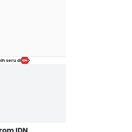
ih seru di
from IDN