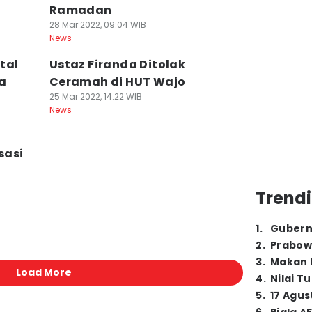
Ramadan
28 Mar 2022, 09:04 WIB
News
tal
Ustaz Firanda Ditolak
a
Ceramah di HUT Wajo
25 Mar 2022, 14:22 WIB
News
sasi
Trendi
1
.
Gubern
2
.
Prabow
3
.
Makan B
Load More
4
.
Nilai T
5
.
17 Agus