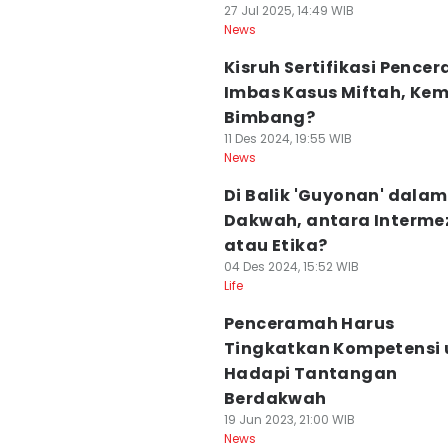
27 Jul 2025, 14:49 WIB
News
Kisruh Sertifikasi Pence
Imbas Kasus Miftah, Ke
Bimbang?
11 Des 2024, 19:55 WIB
News
Di Balik 'Guyonan' dalam
Dakwah, antara Interme
atau Etika?
04 Des 2024, 15:52 WIB
Life
Penceramah Harus
Tingkatkan Kompetensi 
Hadapi Tantangan
Berdakwah
19 Jun 2023, 21:00 WIB
News