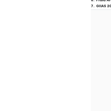
6
.
Piala A
7
.
GIIAS 2