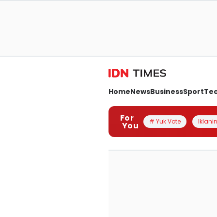
Home
News
Business
Sport
Te
For
# Yuk Vote
Iklanin
You