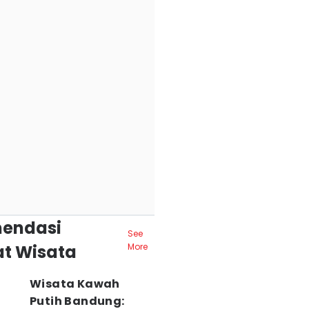
endasi
See
t Wisata
More
Wisata Kawah
Putih Bandung: