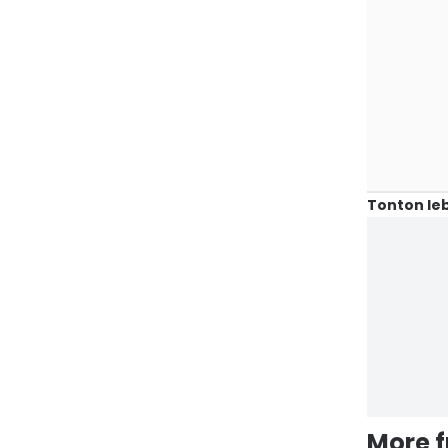
Tonton leb
More 