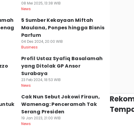
08 Mei 2025, 13:38 WIB
News
ramah
5 Sumber Kekayaan Miftah
menag
Maulana, Ponpes hingga Bisnis
Parfum
04 Des 2024, 20:00 WIB
Business
Profil Ustaz Syafiq Basalamah
zzo
yang Ditolak GP Ansor
Surabaya
23 Feb 2024, 18:53 WIB
News
Cak Nun Sebut Jokowi Firaun,
Rekom
untuk
Wamenag: Penceramah Tak
Tempa
Serang Presiden
19 Jan 2023, 21:00 WIB
News