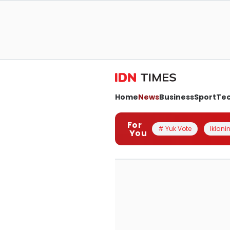
Home
News
Business
Sport
Te
For
# Yuk Vote
Iklanin
You