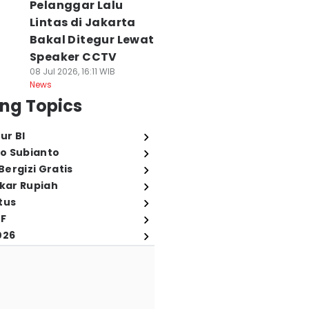
Pelanggar Lalu
Lintas di Jakarta
Bakal Ditegur Lewat
Speaker CCTV
08 Jul 2026, 16:11 WIB
News
ng Topics
ur BI
o Subianto
ergizi Gratis
ukar Rupiah
tus
FF
026