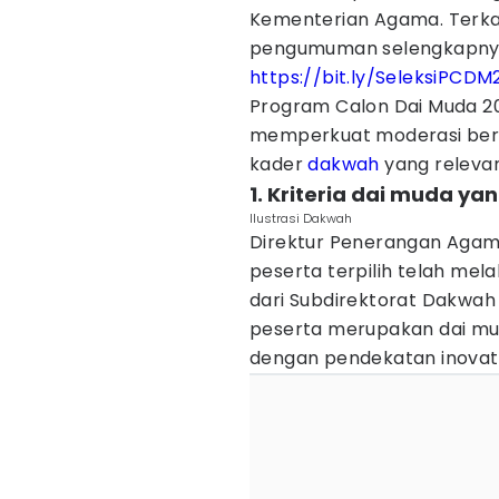
Kementerian Agama. Terkai
pengumuman selengkapnya 
https://bit.ly/SeleksiPCDM
Program Calon Dai Muda 
memperkuat moderasi ber
kader
dakwah
yang releva
1. Kriteria dai muda yan
Ilustrasi Dakwah
Direktur Penerangan Agam
peserta terpilih telah melal
dari Subdirektorat Dakwah
peserta merupakan dai mud
dengan pendekatan inovati