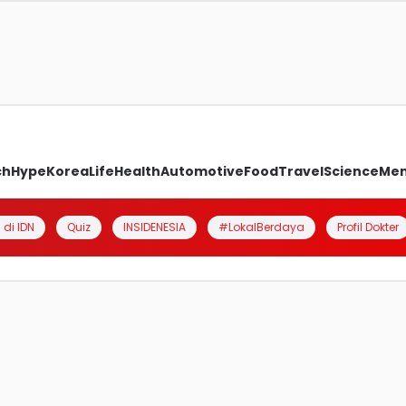
ch
Hype
Korea
Life
Health
Automotive
Food
Travel
Science
Me
 di IDN
Quiz
INSIDENESIA
#LokalBerdaya
Profil Dokter