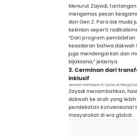
Menurut Zayadi, tantanga
mengemas pesan keagamaan
dan Gen Z. Para dai muda 
kekinian seperti radikalisme
“Dari program pembibitan
kesadaran bahwa dakwah b
juga mendengarkan dan m
bijaksana,” jelasnya.
3. Cerminan dari trans
inklusif
Jemaah membaca Al-Qur'an di Masjid Isti
Zayadi menambahkan, hasil
dakwah ke arah yang lebih d
pendekatan konvensional 
masyarakat di era global.