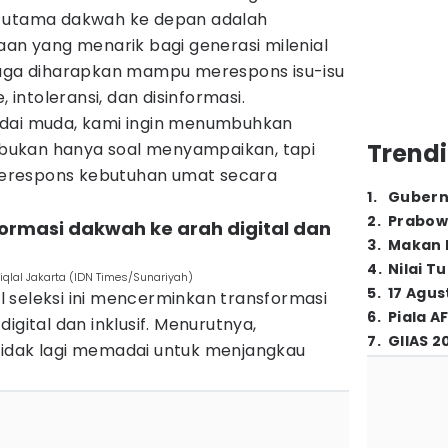
n utama dakwah ke depan adalah
 yang menarik bagi generasi milenial
juga diharapkan mampu merespons isu-isu
, intoleransi, dan disinformasi.
 dai muda, kami ingin menumbuhkan
Trendi
ukan hanya soal menyampaikan, tapi
erespons kebutuhan umat secara
1
.
Gubern
2
.
Prabow
formasi dakwah ke arah digital dan
3
.
Makan B
4
.
Nilai T
qlal Jakarta (IDN Times/Sunariyah)
5
.
17 Agus
 seleksi ini mencerminkan transformasi
6
.
Piala A
igital dan inklusif. Menurutnya,
7
.
GIIAS 2
tidak lagi memadai untuk menjangkau