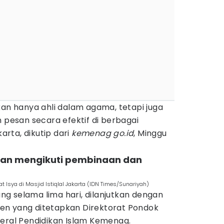
kan hanya ahli dalam agama, tetapi juga
esan secara efektif di berbagai
karta, dikutip dari
kemenag go.id
, Minggu
akan mengikuti pembinaan dan
Isya di Masjid Istiqlal Jakarta (IDN Times/Sunariyah)
g selama lima hari, dilanjutkan dengan
en yang ditetapkan Direktorat Pondok
deral Pendidikan Islam Kemenag.