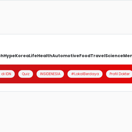
ch
Hype
Korea
Life
Health
Automotive
Food
Travel
Science
Me
 di IDN
Quiz
INSIDENESIA
#LokalBerdaya
Profil Dokter