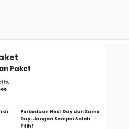
aket
man Paket
tis,
pee
 di
Perbedaan Next Day dan Same
Day, Jangan Sampai Salah
Pilih!