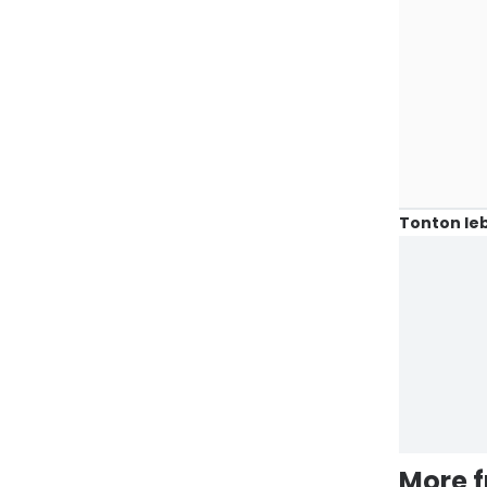
Tonton leb
More 