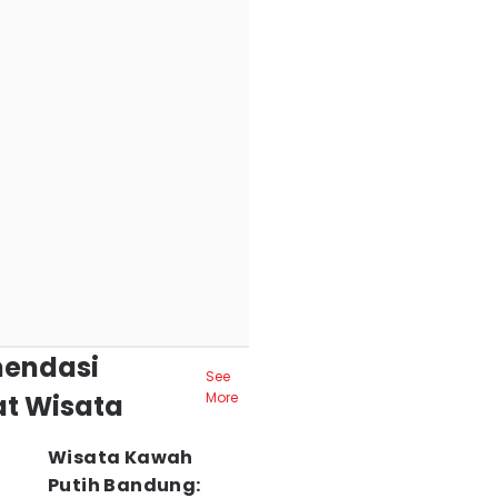
endasi
See
t Wisata
More
Wisata Kawah
Putih Bandung: