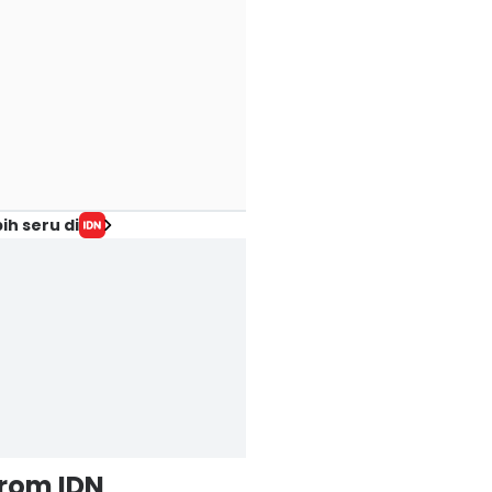
ih seru di
from IDN