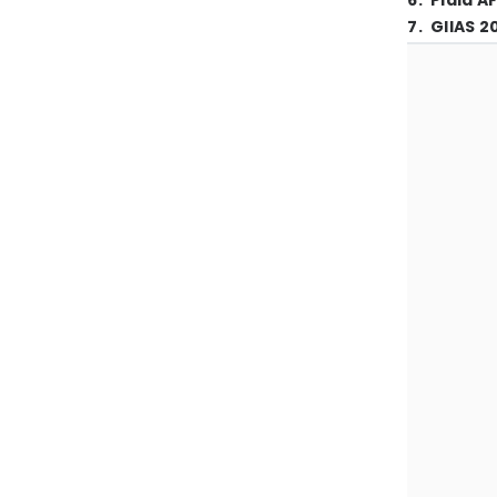
6
.
Piala A
7
.
GIIAS 2