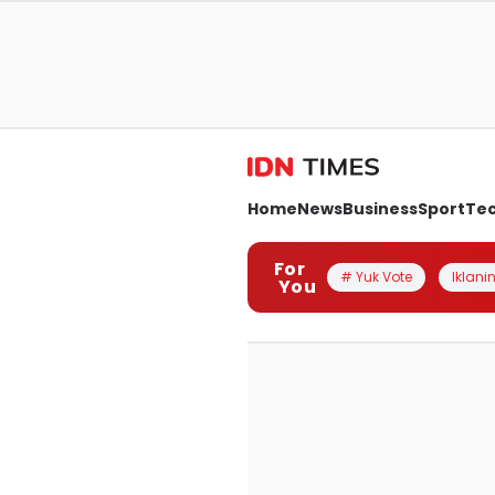
Home
News
Business
Sport
Te
For
# Yuk Vote
Iklanin
You