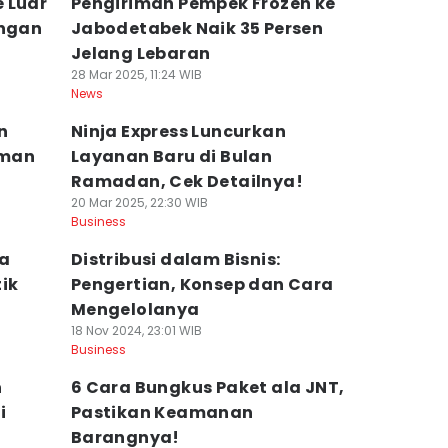
 Luar
Pengiriman Pempek Frozen ke
engan
Jabodetabek Naik 35 Persen
Jelang Lebaran
28 Mar 2025, 11:24 WIB
News
n
Ninja Express Luncurkan
Aman
Layanan Baru di Bulan
Ramadan, Cek Detailnya!
20 Mar 2025, 22:30 WIB
Business
ya
Distribusi dalam Bisnis:
ik
Pengertian, Konsep dan Cara
Mengelolanya
18 Nov 2024, 23:01 WIB
Business
n
6 Cara Bungkus Paket ala JNT,
i
Pastikan Keamanan
Barangnya!