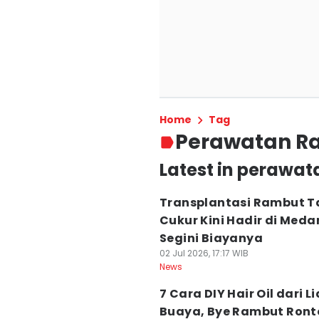
Home
Tag
Perawatan R
Latest in perawat
Transplantasi Rambut 
Cukur Kini Hadir di Meda
Segini Biayanya
02 Jul 2026, 17:17 WIB
News
7 Cara DIY Hair Oil dari L
Buaya, Bye Rambut Ront