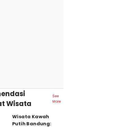
endasi
See
t Wisata
More
Wisata Kawah
Putih Bandung: