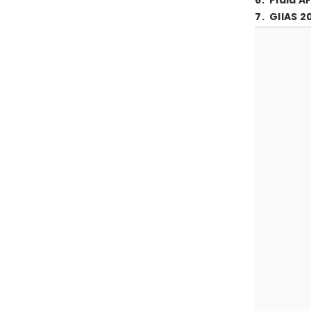
6
.
Piala A
7
.
GIIAS 2