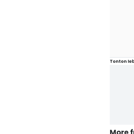
Tonton leb
More 