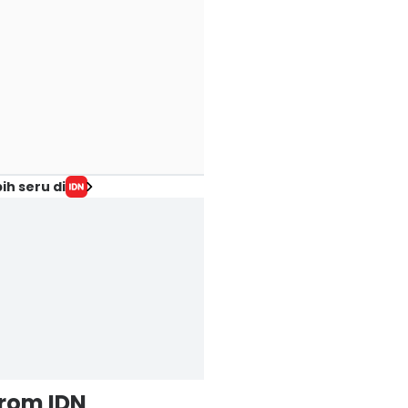
ih seru di
from IDN