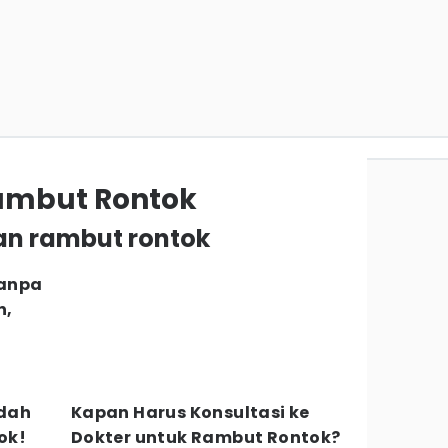
ambut Rontok
an rambut rontok
Tanpa
n,
idah
Kapan Harus Konsultasi ke
ok!
Dokter untuk Rambut Rontok?