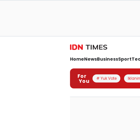
Home
News
Business
Sport
Te
For
# Yuk Vote
Iklanin
You