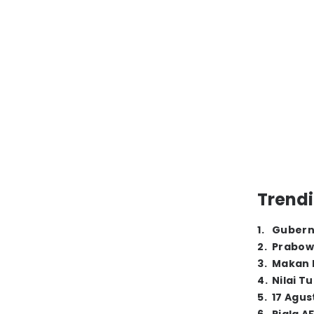
Trendi
1
.
Gubern
2
.
Prabow
3
.
Makan B
4
.
Nilai T
5
.
17 Agus