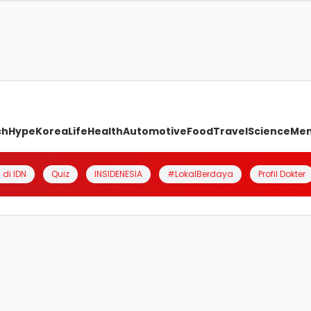
ch
Hype
Korea
Life
Health
Automotive
Food
Travel
Science
Me
 di IDN
Quiz
INSIDENESIA
#LokalBerdaya
Profil Dokter