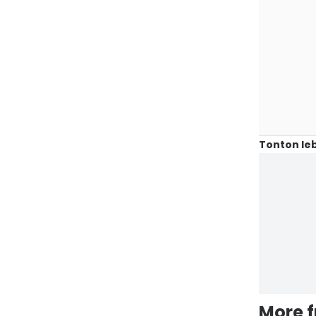
Tonton leb
More 