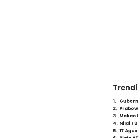
Trendi
1
.
Gubern
2
.
Prabow
3
.
Makan B
4
.
Nilai T
5
.
17 Agus