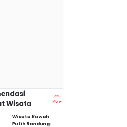
endasi
See
t Wisata
More
Wisata Kawah
Putih Bandung: