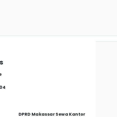
s
e
604
DPRD Makassar Sewa Kantor