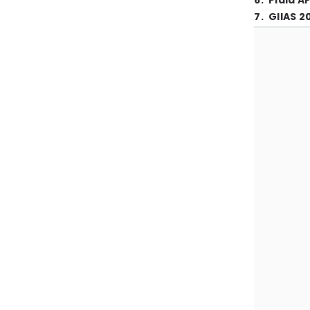
6
.
Piala A
7
.
GIIAS 2