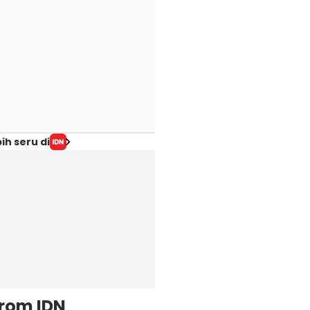
ih seru di
from IDN