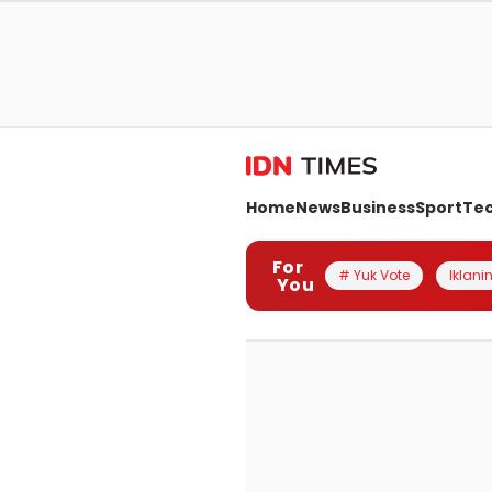
Home
News
Business
Sport
Te
For
# Yuk Vote
Iklanin
You