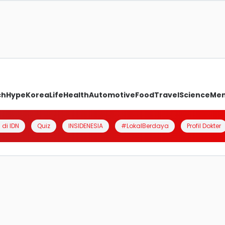
ch
Hype
Korea
Life
Health
Automotive
Food
Travel
Science
Me
 di IDN
Quiz
INSIDENESIA
#LokalBerdaya
Profil Dokter