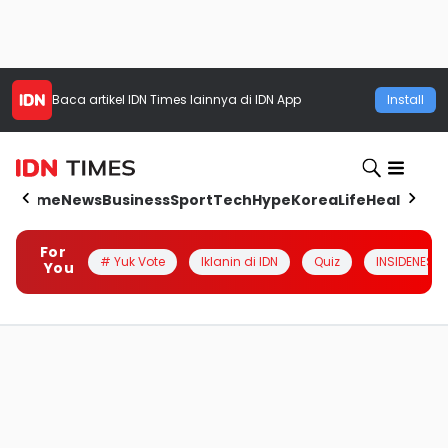
Baca artikel
IDN Times
lainnya di IDN App
Install
Home
News
Business
Sport
Tech
Hype
Korea
Life
Health
Aut
For
# Yuk Vote
Iklanin di IDN
Quiz
INSIDENESIA
You