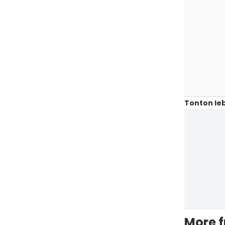
Tonton leb
More 