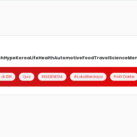
ch
Hype
Korea
Life
Health
Automotive
Food
Travel
Science
Me
 di IDN
Quiz
INSIDENESIA
#LokalBerdaya
Profil Dokter