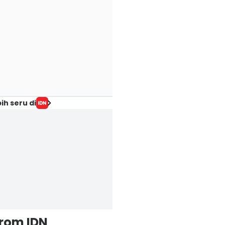
ih seru di
from IDN