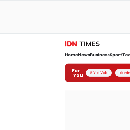
Home
News
Business
Sport
Te
For
# Yuk Vote
Iklanin
You