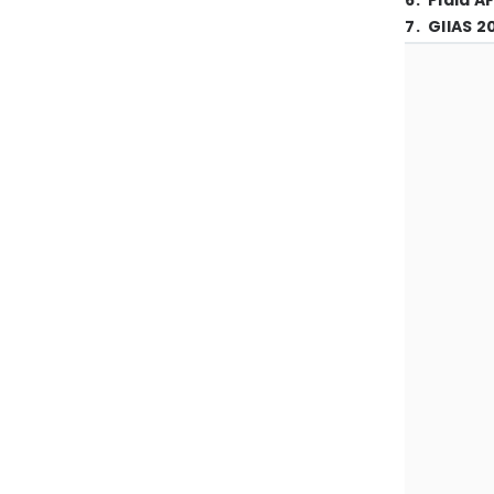
6
.
Piala A
7
.
GIIAS 2