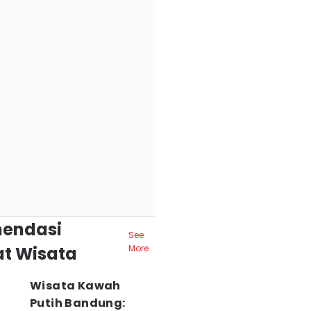
endasi
See
t Wisata
More
Wisata Kawah
Putih Bandung: