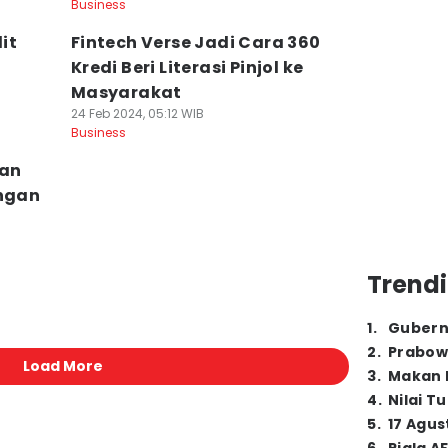
Business
it
Fintech Verse Jadi Cara 360
Kredi Beri Literasi Pinjol ke
Masyarakat
24 Feb 2024, 05:12 WIB
Business
kan
angan
Trendi
1
.
Gubern
2
.
Prabow
Load More
3
.
Makan B
4
.
Nilai T
5
.
17 Agus