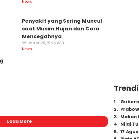
News
Penyakit yang Sering Muncul
saat Musim Hujan dan Cara
Mencegahnya
25 Jan 2026, 21:26 WIB
News
ng
Trendi
1
.
Gubern
2
.
Prabow
3
.
Makan B
Load More
4
.
Nilai T
5
.
17 Agus