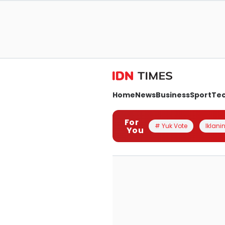
Home
News
Business
Sport
Te
For
# Yuk Vote
Iklanin
You