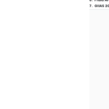
6
.
Piala A
7
.
GIIAS 2