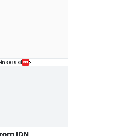
ih seru di
from IDN