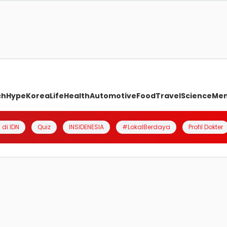
ch
Hype
Korea
Life
Health
Automotive
Food
Travel
Science
Me
 di IDN
Quiz
INSIDENESIA
#LokalBerdaya
Profil Dokter