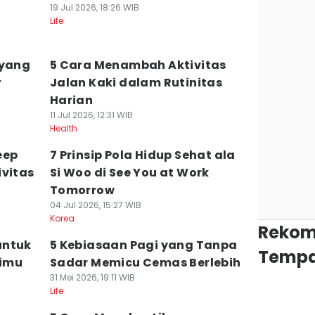
19 Jul 2026, 18:26 WIB
Life
 yang
5 Cara Menambah Aktivitas
r
Jalan Kaki dalam Rutinitas
Harian
11 Jul 2026, 12:31 WIB
Health
eep
7 Prinsip Pola Hidup Sehat ala
ivitas
Si Woo di See You at Work
Tomorrow
04 Jul 2026, 15:27 WIB
Korea
Rekom
untuk
5 Kebiasaan Pagi yang Tanpa
Tempa
rimu
Sadar Memicu Cemas Berlebih
31 Mei 2026, 19:11 WIB
Life