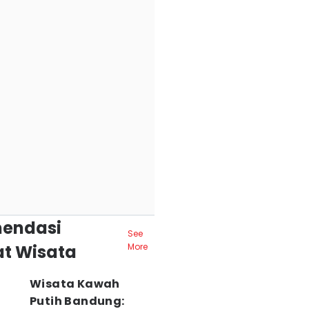
endasi
See
t Wisata
More
Wisata Kawah
Putih Bandung: