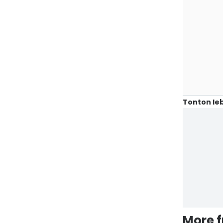
Tonton leb
More 