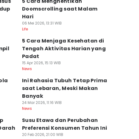
asus
5 Cara Menghentikan
idup
Doomscrolling saat Malam
Hari
06 Mei 2026, 13:31 WIB
Life
5 Cara Menjaga Kesehatan di
mpil
Tengah Aktivitas Harian yang
Padat
15 Apr 2026, 15:13 WIB
News
ola
Ini Rahasia Tubuh Tetap Prima
saat Lebaran, Meski Makan
Banyak
24 Mar 2026, 11:16 WIB
News
up
Susu Etawa dan Perubahan
 Darah
Preferensi Konsumen Tahun Ini
20 Feb 2026, 21:00 WIB