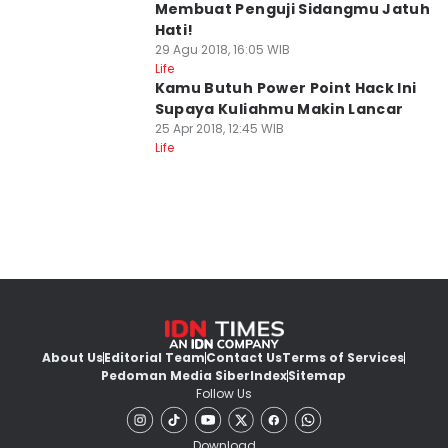
Membuat Penguji Sidangmu Jatuh
Hati!
29 Agu 2018, 16:05 WIB
Life
Kamu Butuh Power Point Hack Ini
Supaya Kuliahmu Makin Lancar
25 Apr 2018, 12:45 WIB
Life
About Us
Editorial Team
Contact Us
Terms of Services
Pedoman Media Siber
Index
Sitemap
Follow Us
Download