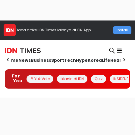
Baca artikel
IDN Times
lainnya di IDN App
Install
Home
News
Business
Sport
Tech
Hype
Korea
Life
Health
Aut
For
# Yuk Vote
Iklanin di IDN
Quiz
INSIDENESIA
You