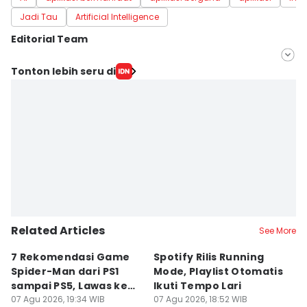
Jadi Tau
Artificial Intelligence
Editorial Team
Editor
Tonton lebih seru di
Debby Utomo
Editor
Erick Akbar
Related Articles
See More
7 Rekomendasi Game
Spotify Rilis Running
W
Spider-Man dari PS1
Mode, Playlist Otomatis
T
sampai PS5, Lawas ke
Ikuti Tempo Lari
C
Modern
07 Agu 2026, 19:34 WIB
07 Agu 2026, 18:52 WIB
07