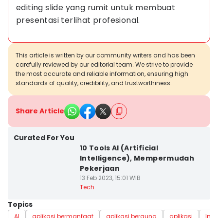
editing slide yang rumit untuk membuat 
presentasi terlihat profesional.
This article is written by our community writers and has been
carefully reviewed by our editorial team. We strive to provide
the most accurate and reliable information, ensuring high
standards of quality, credibility, and trustworthiness.
Share Article
Curated For You
10 Tools AI (Artificial
Intelligence), Mempermudah
Pekerjaan
13 Feb 2023, 15:01 WIB
Tech
Topics
AI
aplikasi bermanfaat
aplikasi berguna
aplikasi
Insp