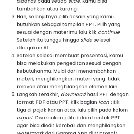
dibahas pada setiap
slide
, kamu bisa
tambahkan atau kurangi.
Nah, selanjutnya pilih desain yang kamu
butuhkan sebagai tampilan PPT. Pilih yang
sesuai dengan materimu lalu klik
continue
.
Setelah itu tunggu hingga
slide
selesai
dikerjakan AI.
Setelah selesai membuat presentasi, kamu
bisa melakukan pengeditan sesuai dengan
kebutuhanmu. Mulai dari menambahkan
materi, menghilangkan materi yang tidak
relevan atau menghilangkan elemen lain.
Langkah terakhir,
download
hasil PPT dengan
format PDF atau PPT. Klik bagian
icon
titik
tiga di pojok kanan atas, lalu pilih pada kolom
export
. Disarankan pilih dalam bentuk PPT
agar bisa diedit kembali dan menghilangkan
watermark
dari Gamma App di Microsoft