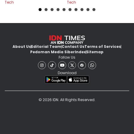
Tech
Tech
Te
About Us
Editorial Team
Contact Us
Terms of Services
Pedoman Media Siber
Index
Sitemap
Follow Us
Download
© 2026 IDN. All Rights Reserved.