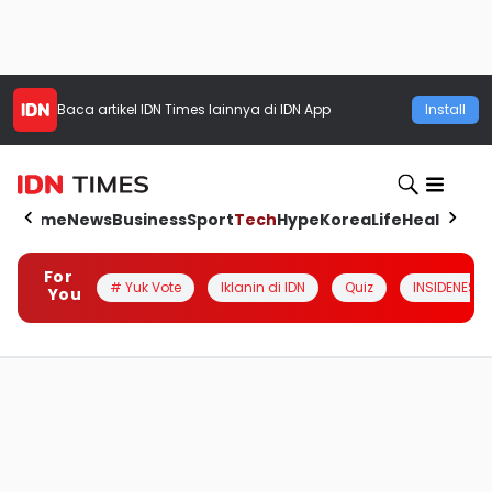
Baca artikel
IDN Times
lainnya di IDN App
Install
Home
News
Business
Sport
Tech
Hype
Korea
Life
Health
Aut
For
# Yuk Vote
Iklanin di IDN
Quiz
INSIDENESIA
You