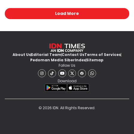
Load More
About Us
Editorial Team
Contact Us
Terms of Services
Pedoman Media Siber
Index
Sitemap
Follow Us
Download
© 2026 IDN. All Rights Reserved.