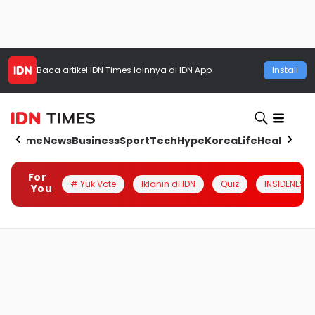
Baca artikel
IDN Times
lainnya di IDN App
Install
Home
News
Business
Sport
Tech
Hype
Korea
Life
Health
Aut
For
# Yuk Vote
Iklanin di IDN
Quiz
INSIDENESIA
You