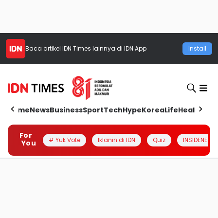
Baca artikel
IDN Times
lainnya di IDN App
Install
Home
News
Business
Sport
Tech
Hype
Korea
Life
Health
Aut
For
# Yuk Vote
Iklanin di IDN
Quiz
INSIDENESIA
You