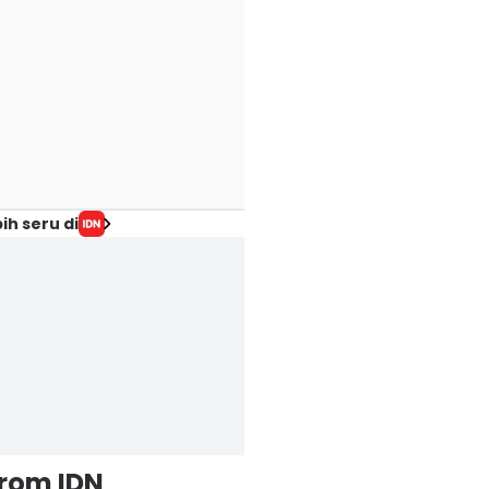
ih seru di
from IDN