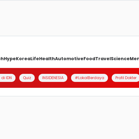
ch
Hype
Korea
Life
Health
Automotive
Food
Travel
Science
Me
 di IDN
Quiz
INSIDENESIA
#LokalBerdaya
Profil Dokter