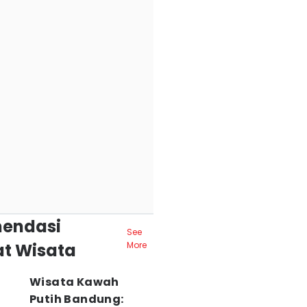
endasi
See
t Wisata
More
Wisata Kawah
Putih Bandung: