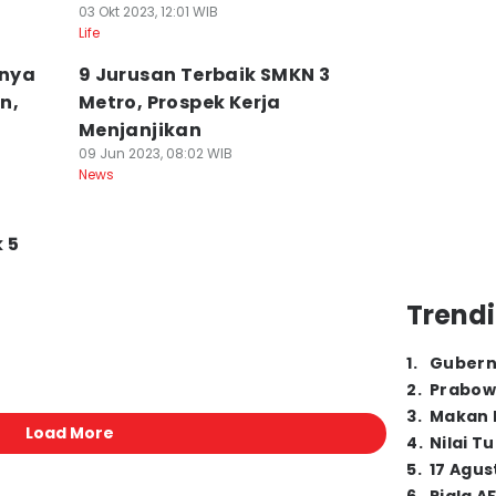
03 Okt 2023, 12:01 WIB
Life
unya
9 Jurusan Terbaik SMKN 3
n,
Metro, Prospek Kerja
Menjanjikan
09 Jun 2023, 08:02 WIB
News
 5
Trendi
1
.
Gubern
2
.
Prabow
3
.
Makan B
Load More
4
.
Nilai T
5
.
17 Agus