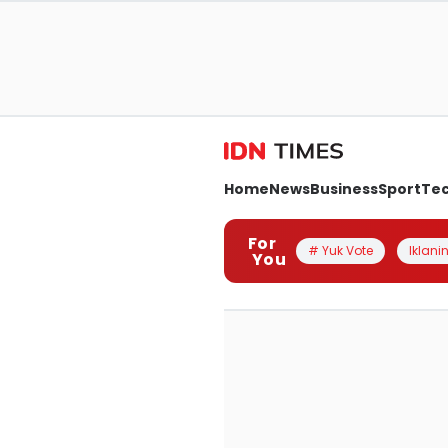
Home
News
Business
Sport
Te
For
# Yuk Vote
Iklanin
You