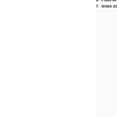
6
.
Piala A
7
.
GIIAS 2