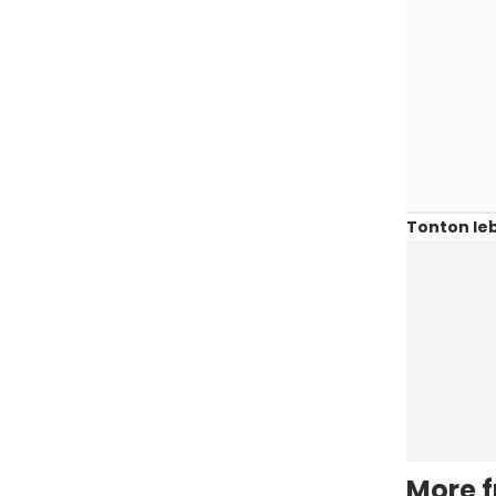
Tonton leb
More 