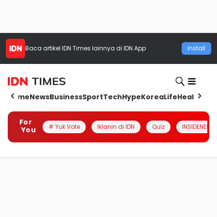
Baca artikel
IDN Times
lainnya di IDN App
Install
Home
News
Business
Sport
Tech
Hype
Korea
Life
Health
Aut
For
# Yuk Vote
Iklanin di IDN
Quiz
INSIDENESIA
You