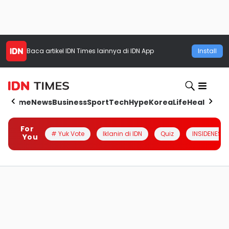
Baca artikel
IDN Times
lainnya di IDN App
Install
Home
News
Business
Sport
Tech
Hype
Korea
Life
Health
Aut
For
# Yuk Vote
Iklanin di IDN
Quiz
INSIDENESIA
You