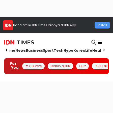
Baca artikel
IDN Times
lainnya di IDN App
Install
Home
News
Business
Sport
Tech
Hype
Korea
Life
Health
Aut
For
# Yuk Vote
Iklanin di IDN
Quiz
INSIDENESIA
You