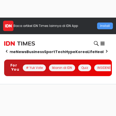
Baca artikel
IDN Times
lainnya di IDN App
Install
Home
News
Business
Sport
Tech
Hype
Korea
Life
Health
Aut
For
# Yuk Vote
Iklanin di IDN
Quiz
INSIDENESIA
You