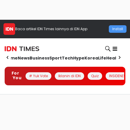
Baca artikel
IDN Times
lainnya di IDN App
Install
Home
News
Business
Sport
Tech
Hype
Korea
Life
Health
Aut
For
# Yuk Vote
Iklanin di IDN
Quiz
INSIDENESIA
You