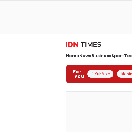
Home
News
Business
Sport
Te
For
# Yuk Vote
Iklanin
You