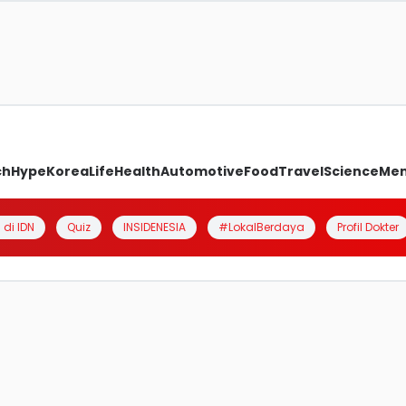
ch
Hype
Korea
Life
Health
Automotive
Food
Travel
Science
Me
 di IDN
Quiz
INSIDENESIA
#LokalBerdaya
Profil Dokter