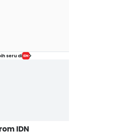
ih seru di
from IDN