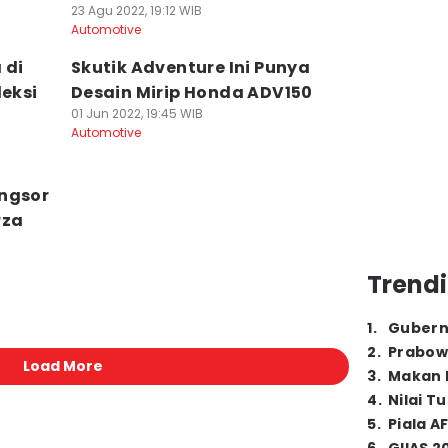
23 Agu 2022, 19:12 WIB
Automotive
 di
Skutik Adventure Ini Punya
leksi
Desain Mirip Honda ADV150
01 Jun 2022, 19:45 WIB
Automotive
ongsor
rza
Trendi
1
.
Gubern
2
.
Prabow
Load More
3
.
Makan B
4
.
Nilai T
5
.
Piala A