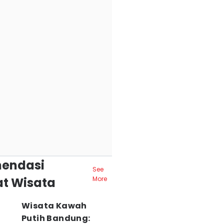
endasi
See
t Wisata
More
Wisata Kawah
Putih Bandung: