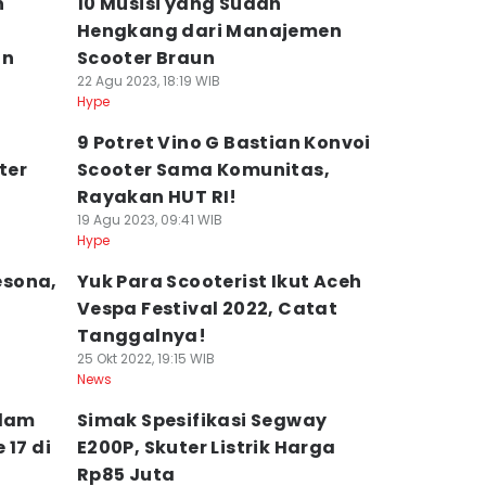
h
10 Musisi yang Sudah
Hengkang dari Manajemen
un
Scooter Braun
22 Agu 2023, 18:19 WIB
Hype
9 Potret Vino G Bastian Konvoi
ter
Scooter Sama Komunitas,
Rayakan HUT RI!
19 Agu 2023, 09:41 WIB
Hype
esona,
Yuk Para Scooterist Ikut Aceh
Vespa Festival 2022, Catat
Tanggalnya!
25 Okt 2022, 19:15 WIB
News
alam
Simak Spesifikasi Segway
 17 di
E200P, Skuter Listrik Harga
Rp85 Juta