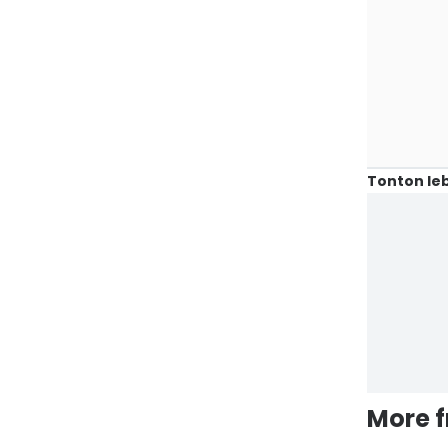
Tonton leb
More 