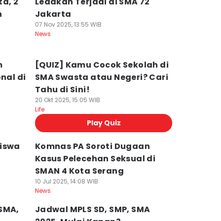
a, 2
Ledakan Terjadi di SMA 72
h
Jakarta
07 Nov 2025, 13:55 WIB
News
m
[QUIZ] Kamu Cocok Sekolah di
nal di
SMA Swasta atau Negeri? Cari
Tahu di Sini!
20 Okt 2025, 15:05 WIB
Life
Play Quiz
Siswa
Komnas PA Soroti Dugaan
i
Kasus Pelecehan Seksual di
SMAN 4 Kota Serang
10 Jul 2025, 14:08 WIB
News
SMA,
Jadwal MPLS SD, SMP, SMA