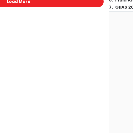
6
.
Piala A
Load More
7
.
GIIAS 2