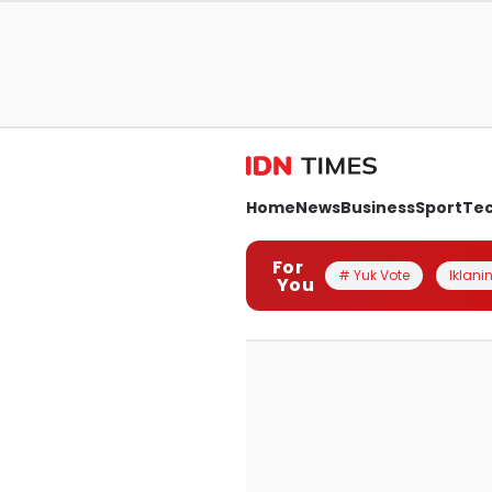
Home
News
Business
Sport
Te
For
# Yuk Vote
Iklanin
You