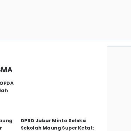
 SMA
 POPDA
lah
aung
DPRD Jabar Minta Seleksi
r
Sekolah Maung Super Ketat: