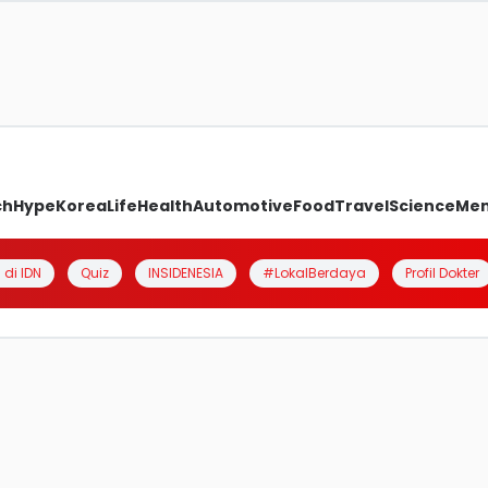
ch
Hype
Korea
Life
Health
Automotive
Food
Travel
Science
Me
 di IDN
Quiz
INSIDENESIA
#LokalBerdaya
Profil Dokter