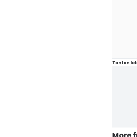
Tonton leb
More 