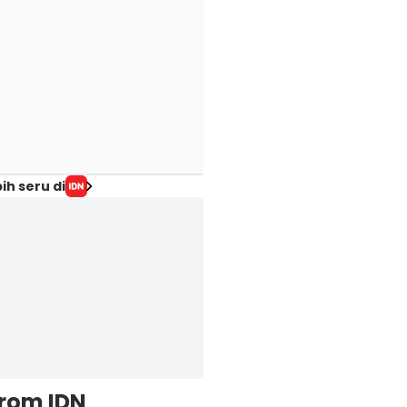
ih seru di
from IDN