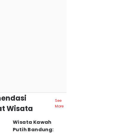
endasi
See
t Wisata
More
Wisata Kawah
Putih Bandung: