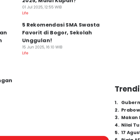
2025, Mulai Kapan?
01 Jul 2025, 12:55 WIB
Life
5 Rekomendasi SMA Swasta
han
Favorit di Bogor, Sekolah
n
Unggulan!
15 Jun 2025, 16:10 WIB
Life
ungan
Trendi
1
.
Gubern
2
.
Prabow
3
.
Makan B
4
.
Nilai T
5
.
17 Agus