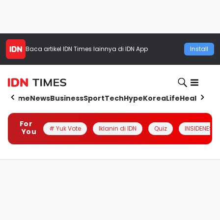
Baca artikel
IDN Times
lainnya di IDN App
Install
Home
News
Business
Sport
Tech
Hype
Korea
Life
Health
Aut
For
# Yuk Vote
Iklanin di IDN
Quiz
INSIDENESIA
You