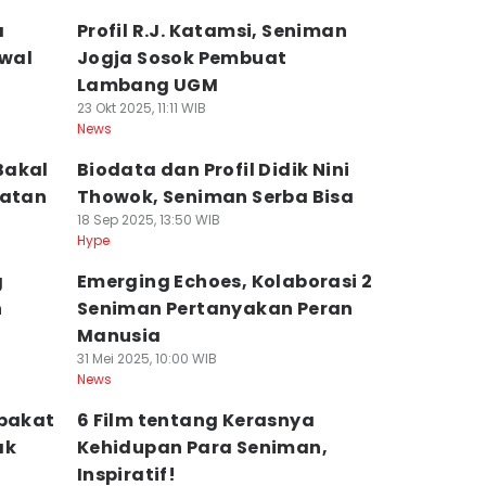
a
Profil R.J. Katamsi, Seniman
dwal
Jogja Sosok Pembuat
Lambang UGM
23 Okt 2025, 11:11 WIB
News
Bakal
Biodata dan Profil Didik Nini
latan
Thowok, Seniman Serba Bisa
18 Sep 2025, 13:50 WIB
Hype
g
Emerging Echoes, Kolaborasi 2
n
Seniman Pertanyakan Peran
Manusia
31 Mei 2025, 10:00 WIB
News
rbakat
6 Film tentang Kerasnya
ak
Kehidupan Para Seniman,
Inspiratif!