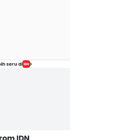
ih seru di
from IDN