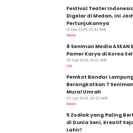
Festival Teater Indonesi
Digelar di Medan, Ini Ja
Pertunjukannya
01 Des 2025, 20:42 WIB
News
8 Seniman Media ASEAN 
Pamer Karya di Korea Se
30 Sep 2025, 19:02 WIB
Life
Pemkot Bandar Lampun
Berangkatkan 7 Senima
Mural Umrah
03 Jun 2025, 06:02 WIB
News
5 Zodiak yang Paling Be
di Dunia Seni, Kreatif Sej
Lahir!