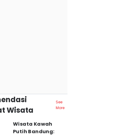
endasi
See
t Wisata
More
Wisata Kawah
Putih Bandung: