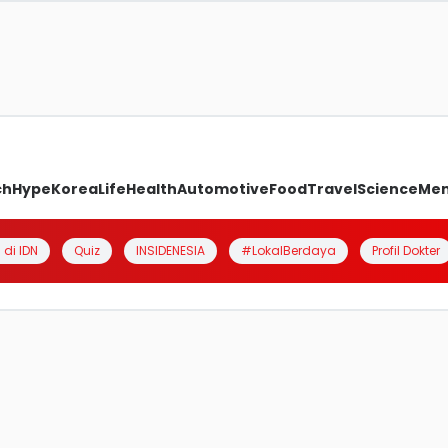
ch
Hype
Korea
Life
Health
Automotive
Food
Travel
Science
Me
 di IDN
Quiz
INSIDENESIA
#LokalBerdaya
Profil Dokter