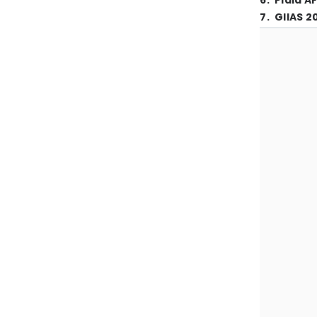
6
.
Piala A
7
.
GIIAS 2