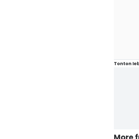
Tonton leb
More 