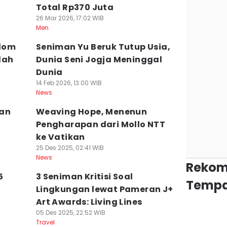
Total Rp370 Juta
26 Mar 2026, 17:02 WIB
Men
edom
Seniman Yu Beruk Tutup Usia,
dah
Dunia Seni Jogja Meninggal
Dunia
14 Feb 2026, 13:00 WIB
News
man
Weaving Hope, Menenun
Pengharapan dari Mollo NTT
ke Vatikan
25 Des 2025, 02:41 WIB
News
Rekom
5
3 Seniman Kritisi Soal
Tempa
a
Lingkungan lewat Pameran J+
Art Awards: Living Lines
05 Des 2025, 22:52 WIB
Travel