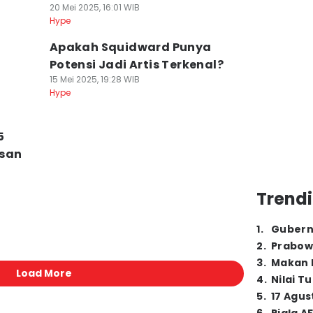
20 Mei 2025, 16:01 WIB
Hype
Apakah Squidward Punya
Potensi Jadi Artis Terkenal?
15 Mei 2025, 19:28 WIB
Hype
5
usan
Trendi
1
.
Gubern
2
.
Prabow
3
.
Makan B
Load More
4
.
Nilai T
5
.
17 Agus