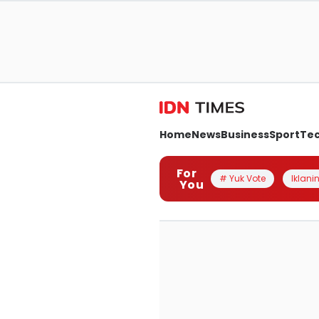
Home
News
Business
Sport
Te
For
# Yuk Vote
Iklanin
You