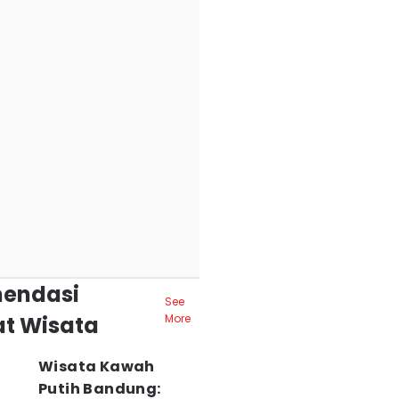
endasi
See
t Wisata
More
Wisata Kawah
Putih Bandung: