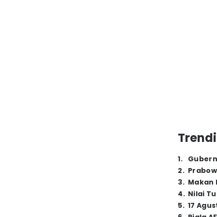
Trendi
1
.
Gubern
2
.
Prabow
3
.
Makan B
4
.
Nilai T
5
.
17 Agus