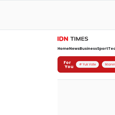
Home
News
Business
Sport
Te
For
# Yuk Vote
Iklanin
You