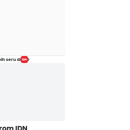
ih seru di
from IDN