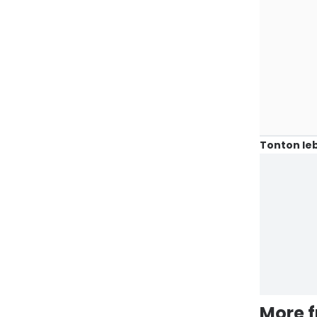
Tonton leb
More 