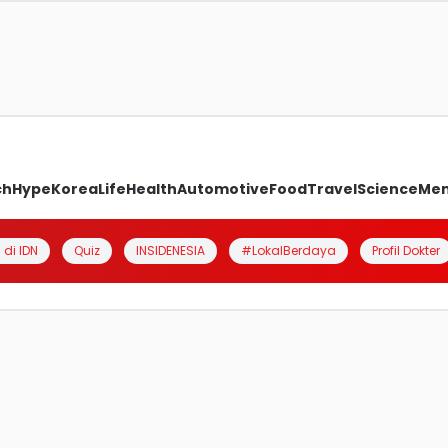
ch
Hype
Korea
Life
Health
Automotive
Food
Travel
Science
Me
 di IDN
Quiz
INSIDENESIA
#LokalBerdaya
Profil Dokter