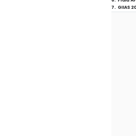
6
.
Piala A
7
.
GIIAS 2