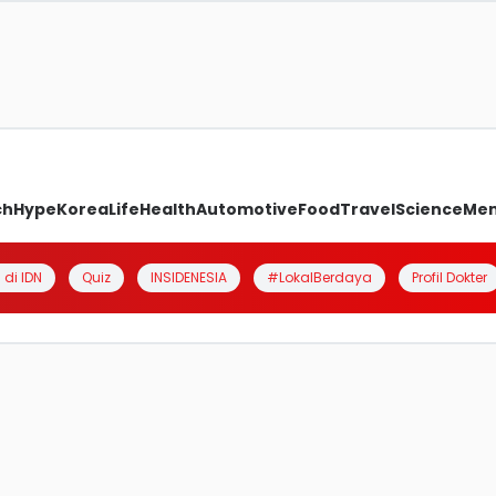
ch
Hype
Korea
Life
Health
Automotive
Food
Travel
Science
Me
 di IDN
Quiz
INSIDENESIA
#LokalBerdaya
Profil Dokter