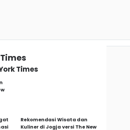
 Times
 York Times
n
ew
ugat
Rekomendasi Wisata dan
nasi
Kuliner di Jogja versi The New