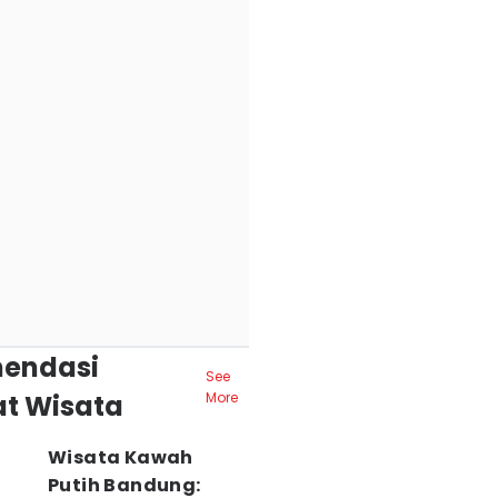
endasi
See
t Wisata
More
Wisata Kawah
Putih Bandung: