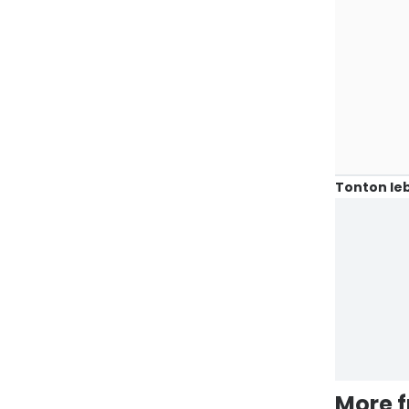
Tonton leb
More 