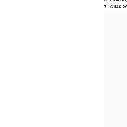
6
.
Piala A
7
.
GIIAS 2