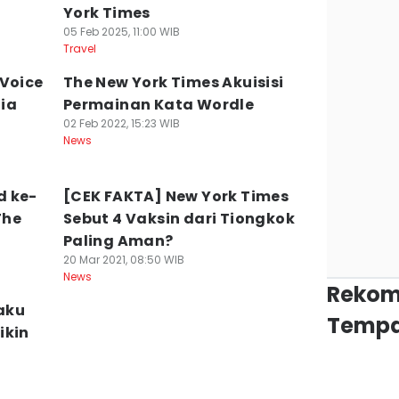
York Times
05 Feb 2025, 11:00 WIB
Travel
 Voice
The New York Times Akuisisi
ia
Permainan Kata Wordle
02 Feb 2022, 15:23 WIB
News
d ke-
[CEK FAKTA] New York Times
The
Sebut 4 Vaksin dari Tiongkok
Paling Aman?
20 Mar 2021, 08:50 WIB
News
Rekom
aku
Tempa
ikin