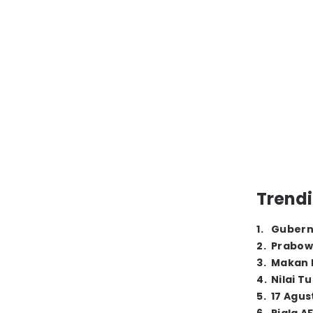
Trendi
1
.
Gubern
2
.
Prabow
3
.
Makan B
4
.
Nilai T
5
.
17 Agus