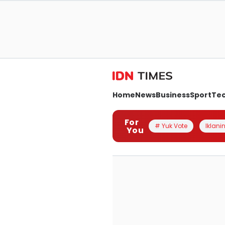
Home
News
Business
Sport
Te
For
# Yuk Vote
Iklanin
You