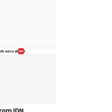
ih seru di
from IDN