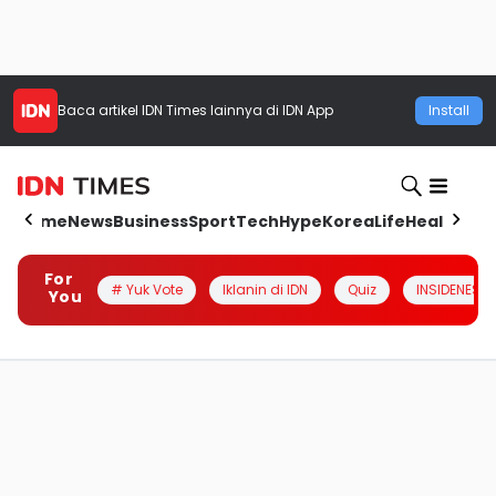
Baca artikel
IDN Times
lainnya di IDN App
Install
Home
News
Business
Sport
Tech
Hype
Korea
Life
Health
Aut
For
# Yuk Vote
Iklanin di IDN
Quiz
INSIDENESIA
You