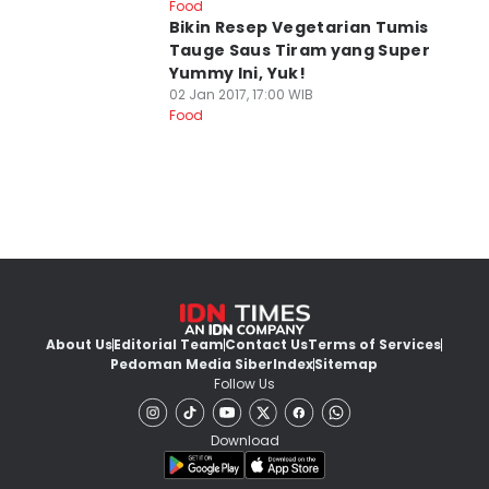
Food
Bikin Resep Vegetarian Tumis
Tauge Saus Tiram yang Super
Yummy Ini, Yuk!
02 Jan 2017, 17:00 WIB
Food
About Us
Editorial Team
Contact Us
Terms of Services
Pedoman Media Siber
Index
Sitemap
Follow Us
Download