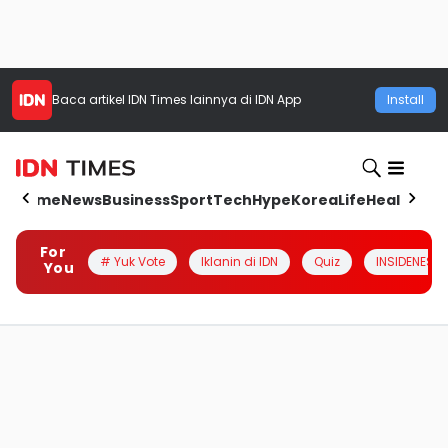
Baca artikel
IDN Times
lainnya di IDN App
Install
Home
News
Business
Sport
Tech
Hype
Korea
Life
Health
Aut
For
# Yuk Vote
Iklanin di IDN
Quiz
INSIDENESIA
You