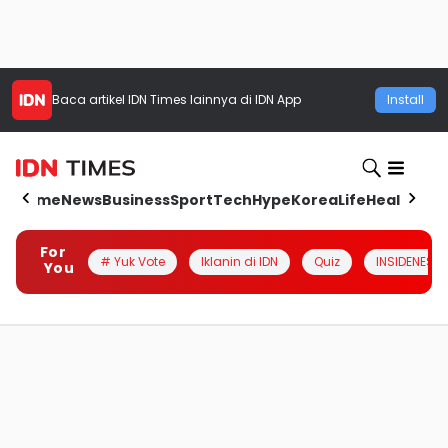
Baca artikel
IDN Times
lainnya di IDN App
Install
Home
News
Business
Sport
Tech
Hype
Korea
Life
Health
Aut
For
# Yuk Vote
Iklanin di IDN
Quiz
INSIDENESIA
You