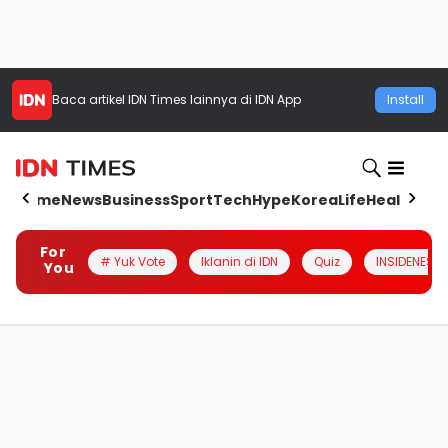
Baca artikel
IDN Times
lainnya di IDN App
Install
Home
News
Business
Sport
Tech
Hype
Korea
Life
Health
Aut
For
# Yuk Vote
Iklanin di IDN
Quiz
INSIDENESIA
You