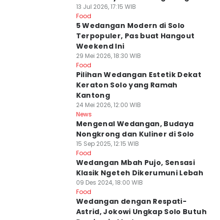
Santai
13 Jul 2026, 17:15 WIB
Food
5 Wedangan Modern di Solo
Terpopuler, Pas buat Hangout
Weekend Ini
29 Mei 2026, 18:30 WIB
Food
Pilihan Wedangan Estetik Dekat
Keraton Solo yang Ramah
Kantong
24 Mei 2026, 12:00 WIB
News
Mengenal Wedangan, Budaya
Nongkrong dan Kuliner di Solo
15 Sep 2025, 12:15 WIB
Food
Wedangan Mbah Pujo, Sensasi
Klasik Ngeteh Dikerumuni Lebah
09 Des 2024, 18:00 WIB
Food
Wedangan dengan Respati-
Astrid, Jokowi Ungkap Solo Butuh