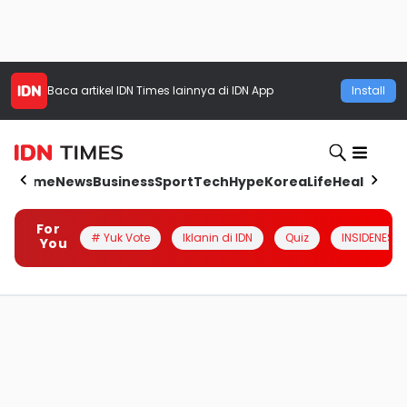
Baca artikel
IDN Times
lainnya di IDN App
Install
Home
News
Business
Sport
Tech
Hype
Korea
Life
Health
Aut
For
# Yuk Vote
Iklanin di IDN
Quiz
INSIDENESIA
You