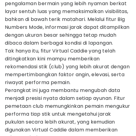
pengalaman bermain yang lebih nyaman berkat
layar sentuh luas yang memaksimalkan visibilitas,
bahkan di bawah terik matahari. Melalui fitur Big
Numbers Mode, informasi jarak dapat ditampilkan
dengan ukuran besar sehingga tetap mudah
dibaca dalam berbagai kondisi di lapangan.
Tak hanya itu, fitur Virtual Caddie yang telah
ditingkatkan kini mampu memberikan
rekomendasi stik (club) yang lebih akurat dengan
mempertimbangkan faktor angin, elevasi, serta
riwayat performa pemain.
Perangkat ini juga membantu mengubah data
menjadi presisi nyata dalam setiap ayunan. Fitur
pemetaan club memungkinkan pemain mengukur
performa tiap stik untuk mengetahui jarak
pukulan secara lebih akurat, yang kemudian
digunakan Virtual Caddie dalam memberikan