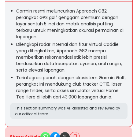
Garmin resmi meluncurkan Approach G82,
perangkat GPS golf genggam premium dengan
layar sentuh 5 inci dan metrik analisis putting
terbaru untuk meningkatkan akurasi permainan di
lapangan.
Dilengkapi radar internal dan fitur Virtual Caddie
yang ditingkatkan, Approach G82 mampu
memberikan rekomendasi stik lebih presisi
berdasarkan data kecepatan ayunan, arah angin,
serta elevasi lapangan.
Terintegrasi penuh dengan ekosistem Garmin Golf,
perangkat ini mendukung club tracker CT10, laser
range finder, serta akses simulator virtual Home
Tee Hero di lebih dari 43.000 lapangan dunia.
This section summary was AI-assisted and reviewed by
our editorial team.
Share Article