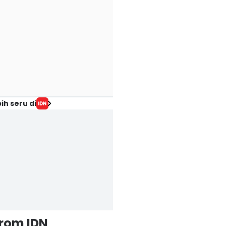
ih seru di
from IDN