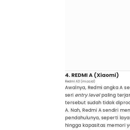
4. REDMI A (Xiaomi)
Redmi A3 (mi.co.id)
Awalnya, Redmi angka A s
seri
entry level
paling terj
tersebut sudah tidak dipro
A. Nah, Redmi A sendiri me
pendahulunya, seperti laya
hingga kapasitas memori y