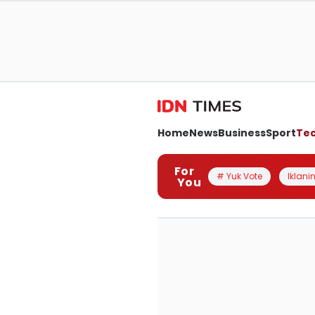
Home
News
Business
Sport
Te
For
# Yuk Vote
Iklanin
You