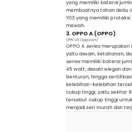
yang memiliki baterai jumb
membuatnya tahan debu dan
Y03 yang memiliki proteksi
mewah.
3. OPPO A (OPPO)
OPPO A5 (oppo.com)
OPPO A
series
merupakan
yaitu desain, ketahanan, da
series
memiliki baterai ju
45 watt, desain elegan d
benturan, hingga sertifikas
kelebihan-kelebihan terse
cukup tinggi, yaitu sekitar
tersebut cukup tinggi unt
menjadi seri murah dan ter