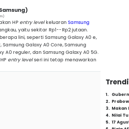
 (Samsung)
om)
pakan HP
entry level
keluaran
Samsung
ngkau, yaitu sekitar Rp1--Rp2 jutaan.
eberapa lini, seperti Samsung Galaxy A0 e,
r, Samsung Galaxy A0 Core, Samsung
xy A0 reguler, dan Samsung Galaxy A0 5G.
 HP
entry level
seri ini tetap menawarkan
Trendi
1
.
Gubern
2
.
Prabow
3
.
Makan B
4
.
Nilai T
5
.
17 Agus