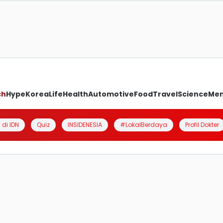
ch
Hype
Korea
Life
Health
Automotive
Food
Travel
Science
Me
 di IDN
Quiz
INSIDENESIA
#LokalBerdaya
Profil Dokter