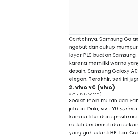
Contohnya, Samsung Gala
ngebut dan cukup mumpuni
layar PLS buatan Samsung, l
karena memiliki warna yang
desain, Samsung Galaxy A0
elegan. Terakhir, seri ini j
2. vivo Y0 (vivo)
vivo Y02 (vivo.com)
Sedikit lebih murah dari Sam
jutaan. Dulu, vivo Y0
series
karena fitur dan spesifika
sudah berbenah dan sekara
yang gak ada di HP lain. C