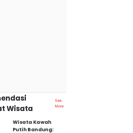
endasi
See
t Wisata
More
Wisata Kawah
Putih Bandung: