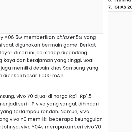
6
.
Piala A
7
.
GIIAS 2
xy A06 5G memberikan
chipset
5G yang
 saat digunakan bermain game. Berkat
ayar di seri ini jadi sedap dipandang
 kaya dan ketajaman yang tinggi. Soal
 juga memiliki desain khas Samsung yang
uga dibekali besar 5000 mAh.
sung, vivo Y0 dijual di harga Rp1-Rp1,5
menjadi seri HP vivo yang sangat dihindari
si yang terlampau rendah. Namun, vivo
ng vivo Y0 memiliki beberapa keunggulan
ontohnya, vivo Y04s merupakan seri vivo Y0