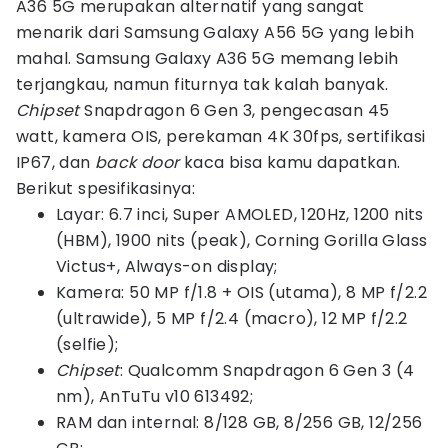
A36 5G merupakan alternatif yang sangat
menarik dari Samsung Galaxy A56 5G yang lebih
mahal. Samsung Galaxy A36 5G memang lebih
terjangkau, namun fiturnya tak kalah banyak.
Chipset
Snapdragon 6 Gen 3, pengecasan 45
watt, kamera OIS, perekaman 4K 30fps, sertifikasi
IP67, dan
back door
kaca bisa kamu dapatkan.
Berikut spesifikasinya:
Layar: 6.7 inci, Super AMOLED, 120Hz, 1200 nits
(HBM), 1900 nits (peak), Corning Gorilla Glass
Victus+, Always-on display;
Kamera: 50 MP f/1.8 + OIS (utama), 8 MP f/2.2
(ultrawide), 5 MP f/2.4 (macro), 12 MP f/2.2
(selfie);
Chipset
: Qualcomm Snapdragon 6 Gen 3 (4
nm), AnTuTu v10 613492;
RAM dan internal: 8/128 GB, 8/256 GB, 12/256