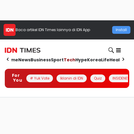
Baca artikel
IDN Times
lainnya di IDN App
Install
Home
News
Business
Sport
Tech
Hype
Korea
Life
Health
Aut
For
# Yuk Vote
Iklanin di IDN
Quiz
INSIDENESIA
You