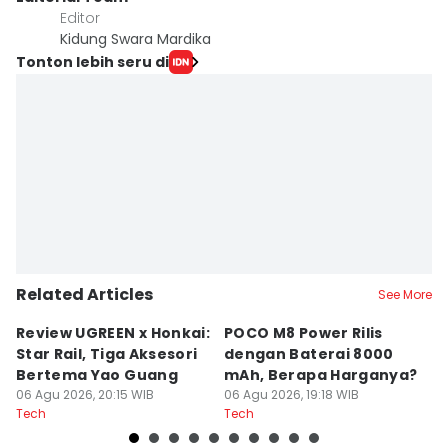
Editor
Kidung Swara Mardika
Tonton lebih seru di
Related Articles
See More
Review UGREEN x Honkai:
POCO M8 Power Rilis
Q
Star Rail, Tiga Aksesori
dengan Baterai 8000
C
Bertema Yao Guang
mAh, Berapa Harganya?
I
06 Agu 2026, 20:15 WIB
06 Agu 2026, 19:18 WIB
06
Tech
Tech
Te