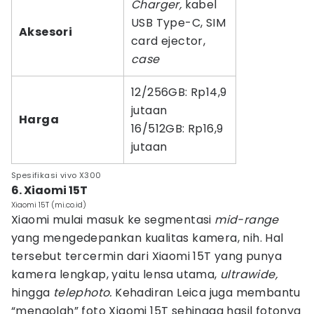
Charger,
kabel
USB Type-C, SIM
Aksesori
card ejector,
case
12/256GB: Rp14,9
jutaan
Harga
16/512GB: Rp16,9
jutaan
Spesifikasi vivo X300
6. Xiaomi 15T
Xiaomi 15T (mi.co.id)
Xiaomi mulai masuk ke segmentasi
mid-range
yang mengedepankan kualitas kamera, nih. Hal
tersebut tercermin dari Xiaomi 15T yang punya
kamera lengkap, yaitu lensa utama,
ultrawide,
hingga
telephoto.
Kehadiran Leica juga membantu
“mengolah” foto Xiaomi 15T sehingga hasil fotonya