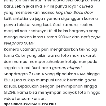
yang tampil mewah membawa teknologi kamera
baru. Lebih jelasnya, HP ini punya layar
curved
yang memberikan nuansa
flagship. Back door
kulit sintetisnya juga nyaman digenggam karena
punya tekstur yang kuat. Soal kamera, realme
menjadi satu-satunya HP di kelas harganya yang
menggunakan lensa utama 200MP dan
periscope
telephoto
50MP.
Kamera utamanya pun menghadirkan teknologi
Luma Color yang bikin warna foto makin akurat
dan mampu mempertahankan ketajaman pada
segala situasi. Buat para
gamer
,
chipset
Snapdragon 7 Gen 4 yang dipadukan RAM hingga
12GB juga cukup mumpuni untuk bermain
game
kasual. Dipadukan dengan penyimpanan hingga
512GB, kamu bisa menyimpan banyak foto hingga
video fancam konser.
Spesifikasi realme 16 Pro Plus