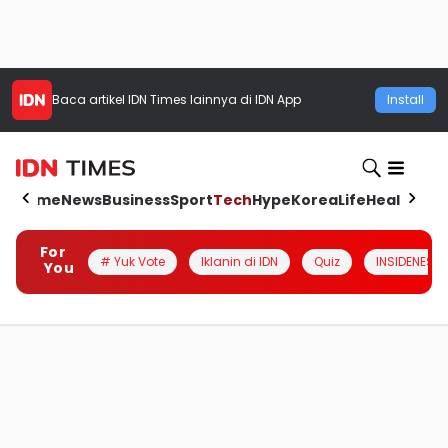
Baca artikel
IDN Times
lainnya di IDN App
Install
Home
News
Business
Sport
Tech
Hype
Korea
Life
Health
Aut
For
# Yuk Vote
Iklanin di IDN
Quiz
INSIDENESIA
You