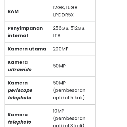
12GB, 16GB
RAM
LPDDR5X
Penyimpanan
256GB, 512GB,
internal
1TB
Kamera utama
200MP
Kamera
50MP
ultrawide
Kamera
50MP
periscope
(pembesaran
telephoto
optikal 5 kali)
10MP
Kamera
(pembesaran
telephoto
optikal 3 kali)