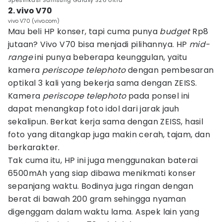
Spesifikasi Samsung Galaxy S26 Ultra
2. vivo V70
vivo V70 (vivo.com)
Mau beli HP konser, tapi cuma punya
budget
Rp8
jutaan? Vivo V70 bisa menjadi pilihannya. HP
mid-
range
ini punya beberapa keunggulan, yaitu
kamera
periscope telephoto
dengan pembesaran
optikal 3 kali yang bekerja sama dengan ZEISS.
Kamera
periscope telephoto
pada ponsel ini
dapat menangkap foto idol dari jarak jauh
sekalipun. Berkat kerja sama dengan ZEISS, hasil
foto yang ditangkap juga makin cerah, tajam, dan
berkarakter.
Tak cuma itu, HP ini juga menggunakan baterai
6500mAh yang siap dibawa menikmati konser
sepanjang waktu. Bodinya juga ringan dengan
berat di bawah 200 gram sehingga nyaman
digenggam dalam waktu lama. Aspek lain yang