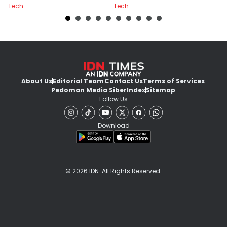
Tech
Tech
Te
About Us
Editorial Team
Contact Us
Terms of Services
Pedoman Media Siber
Index
Sitemap
Follow Us
Download
© 2026 IDN. All Rights Reserved.