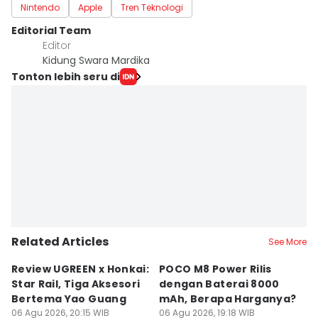
Nintendo
Apple
Tren Teknologi
Editorial Team
Editor
Kidung Swara Mardika
Tonton lebih seru di
Related Articles
See More
Review UGREEN x Honkai:
POCO M8 Power Rilis
Q
Star Rail, Tiga Aksesori
dengan Baterai 8000
C
Bertema Yao Guang
mAh, Berapa Harganya?
I
06 Agu 2026, 20:15 WIB
06 Agu 2026, 19:18 WIB
06