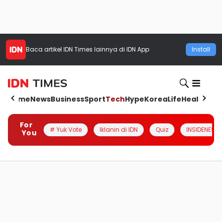
Baca artikel
IDN Times
lainnya di IDN App
Install
Home
News
Business
Sport
Tech
Hype
Korea
Life
Health
Aut
For
# Yuk Vote
Iklanin di IDN
Quiz
INSIDENESIA
You