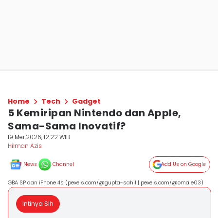
Home
Tech
Gadget
5 Kemiripan Nintendo dan Apple,
Sama-Sama Inovatif?
19 Mei 2026, 12:22 WIB
Hilman Azis
News
Channel
Add Us on Google
GBA SP dan iPhone 4s (pexels.com/@gupta-sahil | pexels.com/@omale03)
Intinya Sih